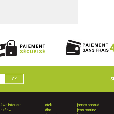
S
4wd interiors
ctek
james baroud
airflow
dba
jean marine