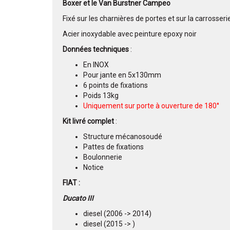
Boxer et le Van Burstner Campeo
Fixé sur les charnières de portes et sur la carrosseri
Acier inoxydable avec peinture epoxy noir
Données techniques
:
En INOX
Pour jante en 5x130mm
6 points de fixations
Poids 13kg
Uniquement sur porte à ouverture de 180°
Kit livré complet
:
Structure mécanosoudé
Pattes de fixations
Boulonnerie
Notice
FIAT :
Ducato III
diesel (2006 -> 2014)
diesel (2015 -> )