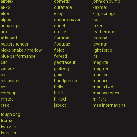
airplex
dometic
johnson pump
al-ko
duraflare
kaymar
alde
efoy
king springs
alpex
enduromover
koni
aqua signal
engel
lazer
arb
ercole
leatherman
attwood
fiamma
legrand
battery tender
floatpac
lewmar
blake snake / marlow
flojet
light force
blue performance
foresti
lra
can
geotraceur
mag lite
car'box
globerry
magma
cbe
goiot
manson
chausson
handpresso
marinco
cno
hella
marks4wd
comeup
hi lift
marlow ropes
cristec
hi-tech
milford
ctek
jabsco
msa international
tough dog
truma
two zone
tyrepliers