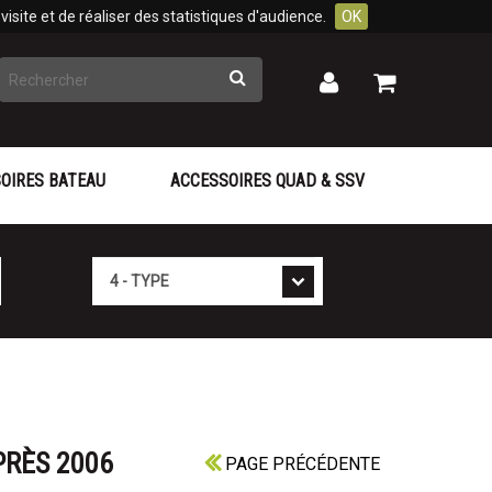
isite et de réaliser des statistiques d'audience.
OK
Rechercher
Mon
Mon
panier
compte
OIRES BATEAU
ACCESSOIRES QUAD & SSV
Type
PRÈS 2006
PAGE PRÉCÉDENTE