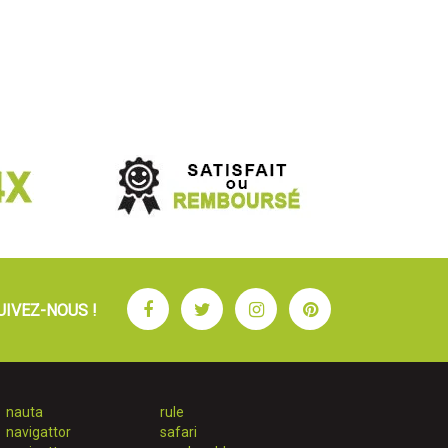
Facebook
Twitter
Instagram
Pinterest
UIVEZ-NOUS !
nauta
rule
navigattor
safari