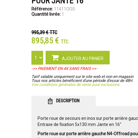
POUR JANTE 16''
Référence:
11411OI35
Quantité livrée:
1
995,39 €
TTC
895,85 €
TTC
AJOUTER AU PANIER
->> PAIEMENT EN 4X SANS FRAIS <<-
Tarif valable uniquement sur le site web et non en magasin
Tous nos articles bénéficient d'une période d'essai de 48H.
Voir conditions générales de vente pour exclusions.
DESCRIPTION
Porte roue de secours en inox sur porte arrière g
Entraxe de fixation 5x130 mm Jante en 16"
Porte roue sur porte arrière gauche N4-Offroad pour