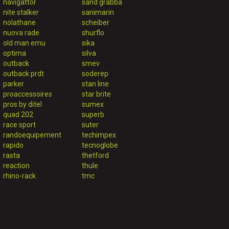
navigattor
sand grabba
nite stalker
sanimarin
nolathane
scheiber
nuova rade
shurflo
old man emu
sika
optima
silva
outback
smev
outback prdt
soderep
parker
stan line
proaccessoires
star brite
pros by ditel
sumex
quad 202
superb
race sport
suter
randoequipement
techimpex
rapido
tecnoglobe
rasta
thetford
reaction
thule
rhino-rack
tmc