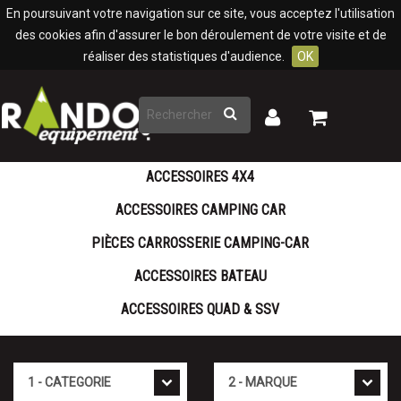
Panneau de gestion des cookies
En poursuivant votre navigation sur ce site, vous acceptez l'utilisation
des cookies afin d'assurer le bon déroulement de votre visite et de
réaliser des statistiques d'audience.
OK
Rechercher
Mon
Mon
panier
compte
ACCESSOIRES 4X4
ACCESSOIRES CAMPING CAR
PIÈCES CARROSSERIE CAMPING-CAR
ACCESSOIRES BATEAU
ACCESSOIRES QUAD & SSV
Cat�gorie
Marque