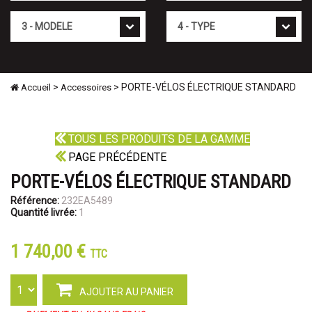
Mod�le
Type
>
> PORTE-VÉLOS ÉLECTRIQUE STANDARD
Accueil
Accessoires
TOUS LES PRODUITS DE LA GAMME
PAGE PRÉCÉDENTE
PORTE-VÉLOS ÉLECTRIQUE STANDARD
Référence:
232EA5489
Quantité livrée:
1
1 740,00 €
TTC
AJOUTER AU PANIER