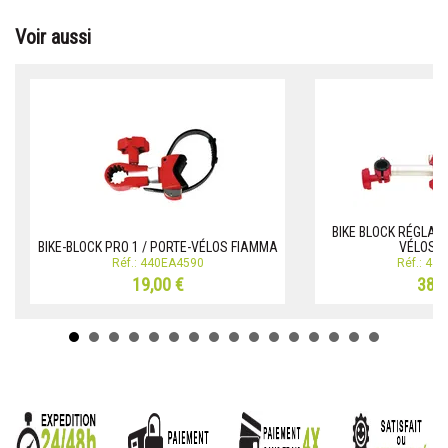
Voir aussi
BIKE BLOCK RÉGLABL
BIKE-BLOCK PRO 1 / PORTE-VÉLOS FIAMMA
VÉLOS 
Réf.: 440EA4590
Réf.: 44
19,00 €
38,0