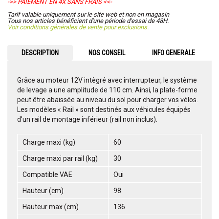
->> PAIEMENT EN 4X SANS FRAIS <<-
Tarif valable uniquement sur le site web et non en magasin
Tous nos articles bénéficient d'une période d'essai de 48H.
Voir conditions générales de vente pour exclusions.
DESCRIPTION
NOS CONSEIL
INFO GENERALE
Grâce au moteur 12V intègré avec interrupteur, le système
de levage a une amplitude de 110 cm. Ainsi, la plate-forme
peut être abaissée au niveau du sol pour charger vos vélos.
Les modèles « Rail » sont destinés aux véhicules équipés
d'un rail de montage inférieur (rail non inclus).
Charge maxi (kg)
60
Charge maxi par rail (kg)
30
Compatible VAE
Oui
Hauteur (cm)
98
Hauteur max (cm)
136