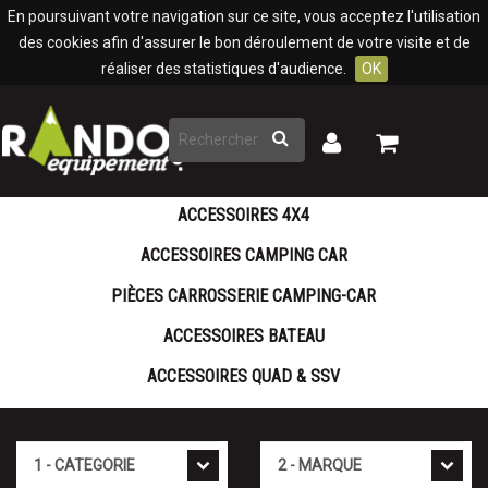
Panneau de gestion des cookies
En poursuivant votre navigation sur ce site, vous acceptez l'utilisation
des cookies afin d'assurer le bon déroulement de votre visite et de
réaliser des statistiques d'audience.
OK
Rechercher
Mon
Mon
panier
compte
ACCESSOIRES 4X4
ACCESSOIRES CAMPING CAR
PIÈCES CARROSSERIE CAMPING-CAR
ACCESSOIRES BATEAU
ACCESSOIRES QUAD & SSV
Cat�gorie
Marque