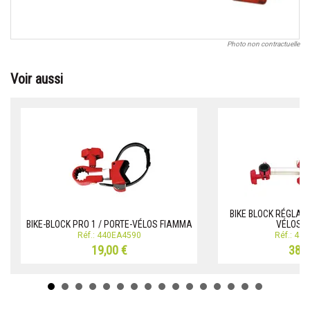
Photo non contractuelle
Voir aussi
BIKE BLOCK RÉGLABL
BIKE-BLOCK PRO 1 / PORTE-VÉLOS FIAMMA
VÉLOS 
Réf.: 440EA4590
Réf.: 44
19,00 €
38,0