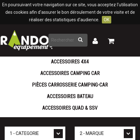
Panneau de gestion des cookies
En poursuivant votre navigation sur ce site, vous acceptez l'utilisation
des cookies afin d'assurer le bon déroulement de votre visite et de
réaliser des statistiques d'audience.
OK
Rechercher
Mon
Mon
panier
compte
ACCESSOIRES 4X4
ACCESSOIRES CAMPING CAR
PIÈCES CARROSSERIE CAMPING-CAR
ACCESSOIRES BATEAU
ACCESSOIRES QUAD & SSV
Cat�gorie
Marque