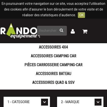
Panneau de gestion des cookies
En poursuivant votre navigation sur ce site, vous acceptez l'utilisation
des cookies afin d'assurer le bon déroulement de votre visite et de
réaliser des statistiques d'audience.
OK
Rechercher
Mon
Mon
panier
compte
ACCESSOIRES 4X4
ACCESSOIRES CAMPING CAR
PIÈCES CARROSSERIE CAMPING-CAR
ACCESSOIRES BATEAU
ACCESSOIRES QUAD & SSV
Cat�gorie
Marque