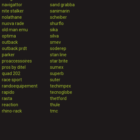
navigattor
sand grabba
nite stalker
sanimarin
nolathane
scheiber
nuova rade
shurflo
old man emu
sika
optima
silva
outback
smev
outback prdt
soderep
parker
stan line
proaccessoires
star brite
pros by ditel
sumex
quad 202
superb
race sport
suter
randoequipement
techimpex
rapido
tecnoglobe
rasta
thetford
reaction
thule
rhino-rack
tmc