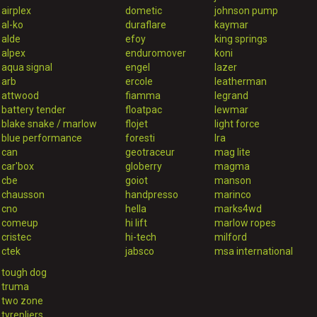
airplex
dometic
johnson pump
al-ko
duraflare
kaymar
alde
efoy
king springs
alpex
enduromover
koni
aqua signal
engel
lazer
arb
ercole
leatherman
attwood
fiamma
legrand
battery tender
floatpac
lewmar
blake snake / marlow
flojet
light force
blue performance
foresti
lra
can
geotraceur
mag lite
car'box
globerry
magma
cbe
goiot
manson
chausson
handpresso
marinco
cno
hella
marks4wd
comeup
hi lift
marlow ropes
cristec
hi-tech
milford
ctek
jabsco
msa international
tough dog
truma
two zone
tyrepliers