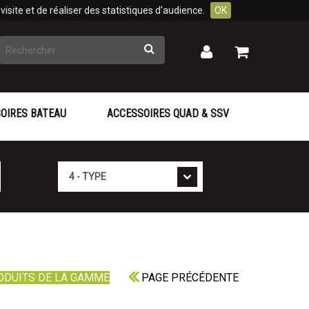
isite et de réaliser des statistiques d'audience.
OK
Rechercher
Mon
Mon
panier
compte
OIRES BATEAU
ACCESSOIRES QUAD & SSV
Type
ODUITS DE LA GAMME
PAGE PRÉCÉDENTE