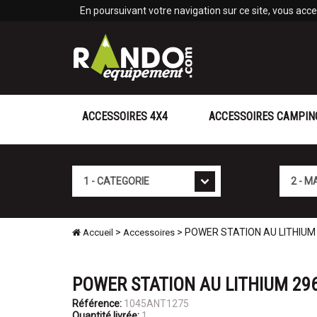
Panneau de gestion des cookies
En poursuivant votre navigation sur ce site, vous accep
ACCESSOIRES 4X4
ACCESSOIRES CAMPIN
Cat�gorie
Marque
>
> POWER STATION AU LITHIUM
Accueil
Accessoires
POWER STATION AU LITHIUM 29
Référence:
1045ANT1275
Quantité livrée:
1