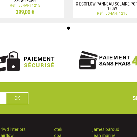
220W LEGER
X ECOFLOW PANNEAU SOLAIRE PO
Réf.: 504ANT1215
160W
399,00 €
Réf.: 504ANT1216
S
4wd interiors
ctek
james baroud
airflow
dba
jean marine