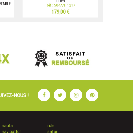
110W
RTABLE
Réf.: 504ANT1217
179,00 €
Facebook
Twitter
Instagram
Pinterest
UIVEZ-NOUS !
nauta
rule
navigattor
safari