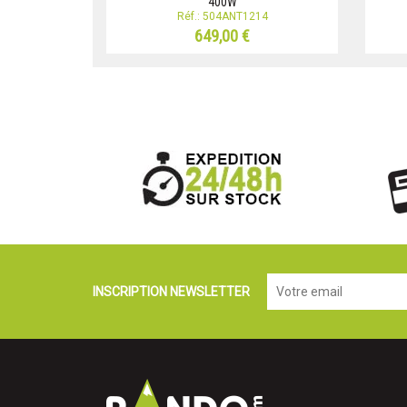
400W
Réf.: 504ANT1214
649,00 €
INSCRIPTION NEWSLETTER