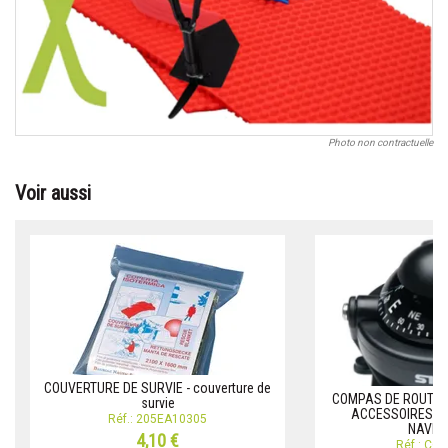
Photo non contractuelle
Voir aussi
COUVERTURE DE SURVIE - couverture de
COMPAS DE ROUTE -
survie
ACCESSOIRES É
Réf.: 205EA10305
NAVIG
4,10 €
Réf.: CO