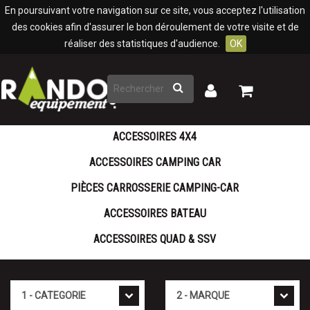
Panneau de gestion des cookies
En poursuivant votre navigation sur ce site, vous acceptez l'utilisation
des cookies afin d'assurer le bon déroulement de votre visite et de
réaliser des statistiques d'audience.
OK
Rechercher
Mon
Mon
panier
compte
ACCESSOIRES 4X4
ACCESSOIRES CAMPING CAR
PIÈCES CARROSSERIE CAMPING-CAR
ACCESSOIRES BATEAU
ACCESSOIRES QUAD & SSV
Cat�gorie
Marque