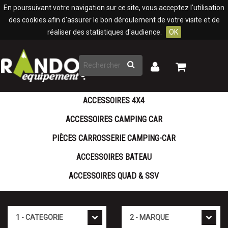
Panneau de gestion des cookies
En poursuivant votre navigation sur ce site, vous acceptez l'utilisation
des cookies afin d'assurer le bon déroulement de votre visite et de
réaliser des statistiques d'audience.
OK
Rechercher
Mon
Mon
panier
compte
ACCESSOIRES 4X4
ACCESSOIRES CAMPING CAR
PIÈCES CARROSSERIE CAMPING-CAR
ACCESSOIRES BATEAU
ACCESSOIRES QUAD & SSV
Cat�gorie
Marque