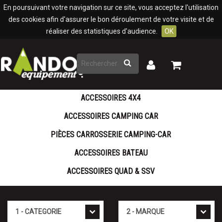
Panneau de gestion des cookies
En poursuivant votre navigation sur ce site, vous acceptez l'utilisation
des cookies afin d'assurer le bon déroulement de votre visite et de
réaliser des statistiques d'audience.
OK
Rechercher
Mon
Mon
panier
compte
ACCESSOIRES 4X4
ACCESSOIRES CAMPING CAR
PIÈCES CARROSSERIE CAMPING-CAR
ACCESSOIRES BATEAU
ACCESSOIRES QUAD & SSV
Cat�gorie
Marque