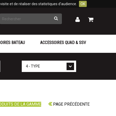
isite et de réaliser des statistiques d'audience.
OK
Rechercher
Mon
Mon
panier
compte
OIRES BATEAU
ACCESSOIRES QUAD & SSV
Type
ODUITS DE LA GAMME
PAGE PRÉCÉDENTE