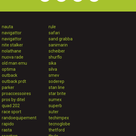
nauta
rule
navigattor
safari
navigattor
sand grabba
nite stalker
sanimarin
nolathane
scheiber
nuova rade
shurflo
old man emu
sika
optima
silva
outback
smev
outback prdt
soderep
parker
stan line
proaccessoires
star brite
pros by ditel
sumex
quad 202
superb
race sport
suter
randoequipement
techimpex
rapido
tecnoglobe
rasta
thetford
reaction
thule