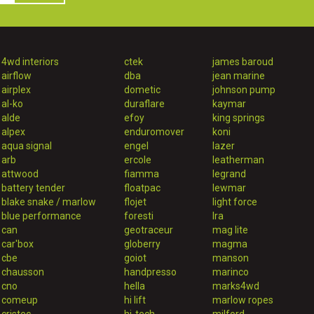
4wd interiors
ctek
james baroud
airflow
dba
jean marine
airplex
dometic
johnson pump
al-ko
duraflare
kaymar
alde
efoy
king springs
alpex
enduromover
koni
aqua signal
engel
lazer
arb
ercole
leatherman
attwood
fiamma
legrand
battery tender
floatpac
lewmar
blake snake / marlow
flojet
light force
blue performance
foresti
lra
can
geotraceur
mag lite
car'box
globerry
magma
cbe
goiot
manson
chausson
handpresso
marinco
cno
hella
marks4wd
comeup
hi lift
marlow ropes
cristec
hi-tech
milford