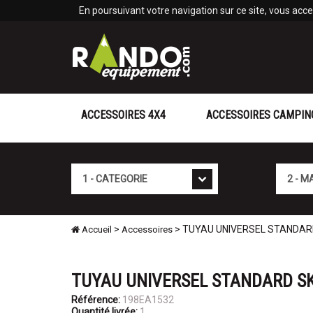
Panneau de gestion des cookies
En poursuivant votre navigation sur ce site, vous accep
ACCESSOIRES 4X4
ACCESSOIRES CAMPIN
Cat�gorie
Marque
>
> TUYAU UNIVERSEL STANDAR
Accueil
Accessoires
TUYAU UNIVERSEL STANDARD S
Référence:
198EA1532
Quantité livrée:
1