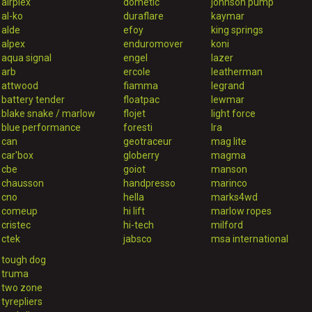
airplex
dometic
johnson pump
al-ko
duraflare
kaymar
alde
efoy
king springs
alpex
enduromover
koni
aqua signal
engel
lazer
arb
ercole
leatherman
attwood
fiamma
legrand
battery tender
floatpac
lewmar
blake snake / marlow
flojet
light force
blue performance
foresti
lra
can
geotraceur
mag lite
car'box
globerry
magma
cbe
goiot
manson
chausson
handpresso
marinco
cno
hella
marks4wd
comeup
hi lift
marlow ropes
cristec
hi-tech
milford
ctek
jabsco
msa international
tough dog
truma
two zone
tyrepliers