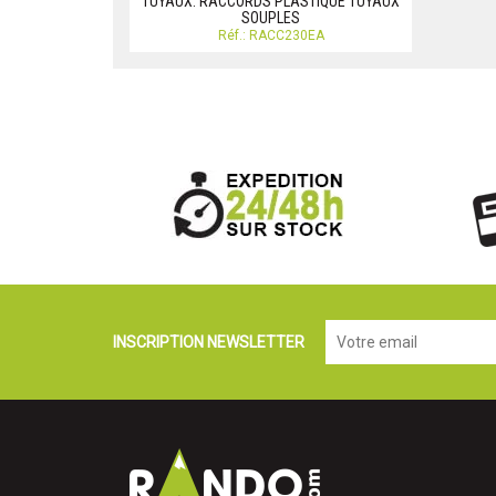
TUYAUX: RACCORDS PLASTIQUE TUYAUX
SOUPLES
Réf.: RACC230EA
INSCRIPTION NEWSLETTER