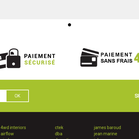
S
4wd interiors
ctek
james baroud
airflow
dba
jean marine