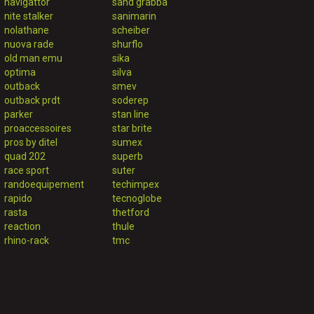
navigattor
sand grabba
nite stalker
sanimarin
nolathane
scheiber
nuova rade
shurflo
old man emu
sika
optima
silva
outback
smev
outback prdt
soderep
parker
stan line
proaccessoires
star brite
pros by ditel
sumex
quad 202
superb
race sport
suter
randoequipement
techimpex
rapido
tecnoglobe
rasta
thetford
reaction
thule
rhino-rack
tmc