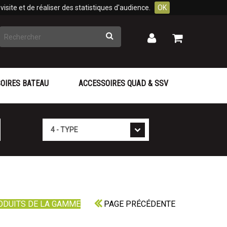
isite et de réaliser des statistiques d'audience.
OK
Rechercher
Mon
Mon
panier
compte
OIRES BATEAU
ACCESSOIRES QUAD & SSV
Type
ODUITS DE LA GAMME
PAGE PRÉCÉDENTE