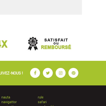
Facebook
Twitter
Instagram
Pinterest
UIVEZ-NOUS !
nauta
rule
navigattor
safari