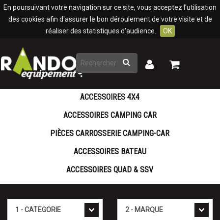
Panneau de gestion des cookies
En poursuivant votre navigation sur ce site, vous acceptez l'utilisation
des cookies afin d'assurer le bon déroulement de votre visite et de
réaliser des statistiques d'audience.
OK
Rechercher
Mon
Mon
panier
compte
ACCESSOIRES 4X4
ACCESSOIRES CAMPING CAR
PIÈCES CARROSSERIE CAMPING-CAR
ACCESSOIRES BATEAU
ACCESSOIRES QUAD & SSV
Cat�gorie
Marque