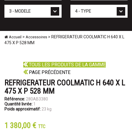
Mod�le
Type
>
> REFRIGERATEUR COOLMATIC H 640 X L
Accueil
Accessoires
475 X P 528 MM
TOUS LES PRODUITS DE LA GAMME
PAGE PRÉCÉDENTE
REFRIGERATEUR COOLMATIC H 640 X L
475 X P 528 MM
Référence:
280AB3380
Quantité livrée:
1
Poids approximatif:
23 kg
1 380,00 €
TTC