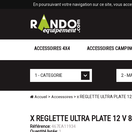
Panneau de gestion des cookies
En poursuivant votre navigation sur ce site, vous accep
ACCESSOIRES 4X4
ACCESSOIRES CAMPIN
Cat�gorie
Marque
>
> x REGLETTE ULTRA PLATE 12 
Accueil
Accessoires
X REGLETTE ULTRA PLATE 12 V 8
Référence:
467EA11934
Quantité livrée:
1