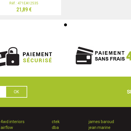
Réf.: 471EA12535
21,89 €
S
4wd interiors
ctek
james baroud
airflow
dba
jean marine