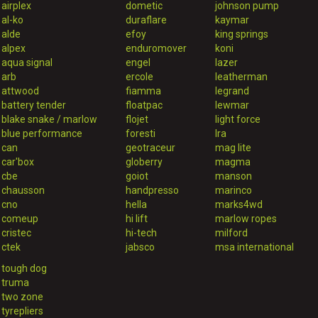
airplex
dometic
johnson pump
al-ko
duraflare
kaymar
alde
efoy
king springs
alpex
enduromover
koni
aqua signal
engel
lazer
arb
ercole
leatherman
attwood
fiamma
legrand
battery tender
floatpac
lewmar
blake snake / marlow
flojet
light force
blue performance
foresti
lra
can
geotraceur
mag lite
car'box
globerry
magma
cbe
goiot
manson
chausson
handpresso
marinco
cno
hella
marks4wd
comeup
hi lift
marlow ropes
cristec
hi-tech
milford
ctek
jabsco
msa international
tough dog
truma
two zone
tyrepliers