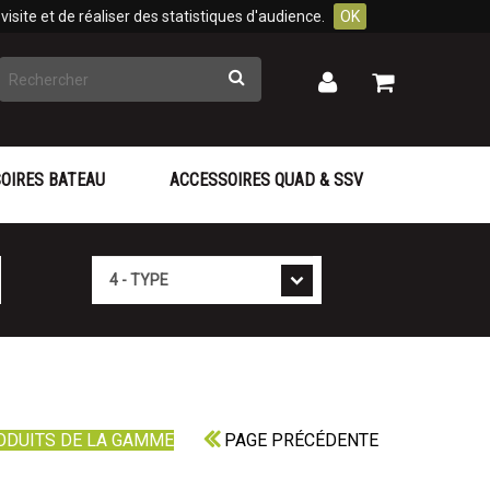
isite et de réaliser des statistiques d'audience.
OK
Rechercher
Mon
Mon
panier
compte
OIRES BATEAU
ACCESSOIRES QUAD & SSV
Type
ODUITS DE LA GAMME
PAGE PRÉCÉDENTE