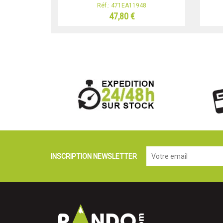
Réf.: 471EA11948
47,80 €
INSCRIPTION NEWSLETTER