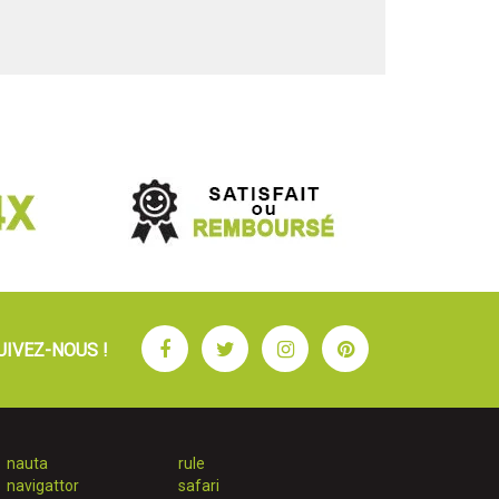
Facebook
Twitter
Instagram
Pinterest
UIVEZ-NOUS !
nauta
rule
navigattor
safari