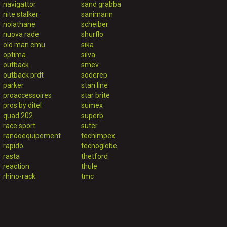
navigattor
sand grabba
nite stalker
sanimarin
nolathane
scheiber
nuova rade
shurflo
old man emu
sika
optima
silva
outback
smev
outback prdt
soderep
parker
stan line
proaccessoires
star brite
pros by ditel
sumex
quad 202
superb
race sport
suter
randoequipement
techimpex
rapido
tecnoglobe
rasta
thetford
reaction
thule
rhino-rack
tmc