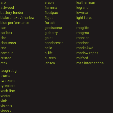
arb
ercole
leatherman
attwood
fiamma
legrand
battery tender
floatpac
lewmar
blake snake / marlow
flojet
light force
blue performance
foresti
lra
can
geotraceur
mag lite
car'box
globerry
magma
cbe
goiot
manson
chausson
handpresso
marinco
cno
hella
marks4wd
comeup
hi lift
marlow ropes
cristec
hi-tech
milford
ctek
jabsco
msa international
tough dog
truma
two zone
tyrepliers
vech-line
vector
viair
vision x
vison x