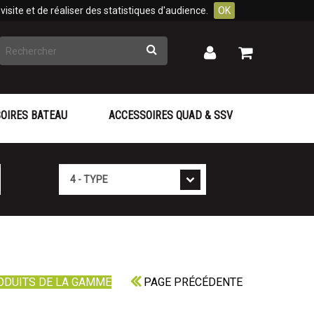
isite et de réaliser des statistiques d'audience.
OK
Rechercher
Mon
Mon
panier
compte
OIRES BATEAU
ACCESSOIRES QUAD & SSV
Type
ODUITS DE LA GAMME
PAGE PRÉCÉDENTE