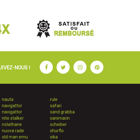
Facebook
Twitter
Instagram
Pinterest
UIVEZ-NOUS !
nauta
rule
navigattor
safari
navigattor
sand grabba
nite stalker
sanimarin
nolathane
scheiber
nuova rade
shurflo
old man emu
sika