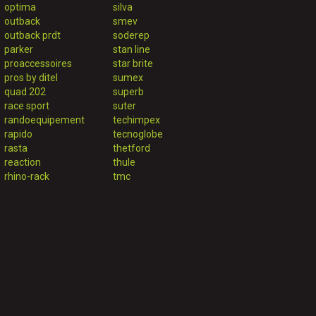
optima
silva
outback
smev
outback prdt
soderep
parker
stan line
proaccessoires
star brite
pros by ditel
sumex
quad 202
superb
race sport
suter
randoequipement
techimpex
rapido
tecnoglobe
rasta
thetford
reaction
thule
rhino-rack
tmc