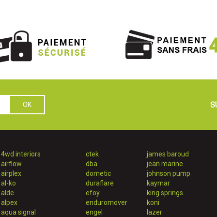
S
4wd interiors
ctek
james baroud
airflow
dba
jean marine
airplex
dometic
johnson pump
al-ko
duraflare
kaymar
alde
efoy
king springs
alpex
enduromover
koni
aqua signal
engel
lazer