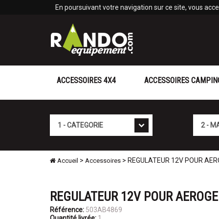
Panneau de gestion des cookies
En poursuivant votre navigation sur ce site, vous accep
ACCESSOIRES 4X4
ACCESSOIRES CAMPIN
Cat�gorie
Marque
>
> REGULATEUR 12V POUR AER
Accueil
Accessoires
REGULATEUR 12V POUR AEROGE
Référence:
503AB4869
Quantité livrée:
1