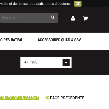
isite et de réaliser des statistiques d'audience.
OK
Rechercher
Mon
Mon
panier
compte
OIRES BATEAU
ACCESSOIRES QUAD & SSV
Type
ODUITS DE LA GAMME
PAGE PRÉCÉDENTE