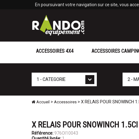
Panneau de gestion des cookies
En poursuivant votre navigation sur ce site, vous accep
ACCESSOIRES 4X4
ACCESSOIRES CAMPIN
Cat�gorie
Marque
>
> X RELAIS POUR SNOWINCH 1.
Accueil
Accessoires
X RELAIS POUR SNOWINCH 1.5CI
Référence:
976OI10043
Quantité livrée:
1