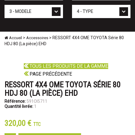
Mod�le
Type
>
> RESSORT 4X4 OME TOYOTA Série 80
Accueil
Accessoires
HDJ 80 (La pièce) EHD
TOUS LES PRODUITS DE LA GAMME
PAGE PRÉCÉDENTE
RESSORT 4X4 OME TOYOTA SÉRIE 80
HDJ 80 (LA PIÈCE) EHD
Référence:
591OI5711
Quantité livrée:
1
320,00 €
TTC