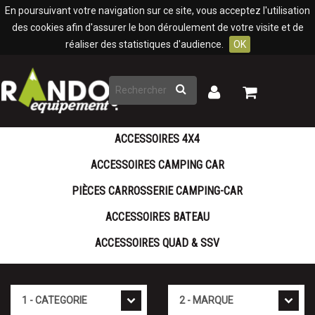
Panneau de gestion des cookies
En poursuivant votre navigation sur ce site, vous acceptez l'utilisation
des cookies afin d'assurer le bon déroulement de votre visite et de
réaliser des statistiques d'audience.
OK
Rechercher
Mon
Mon
panier
compte
ACCESSOIRES 4X4
ACCESSOIRES CAMPING CAR
PIÈCES CARROSSERIE CAMPING-CAR
ACCESSOIRES BATEAU
ACCESSOIRES QUAD & SSV
Cat�gorie
Marque