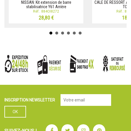
NISSAN: Kit extension de barre
CALE DE RESSORT A
stabilisatrice Y61 Arrière
TOY
Réf.: 884OI8272
Réf.: 88
28,80 €
18,1
INSCRIPTION NEWSLETTER
Facebook
Twitter
Instagram
Pinterest
SUIVEZ-NOUS !