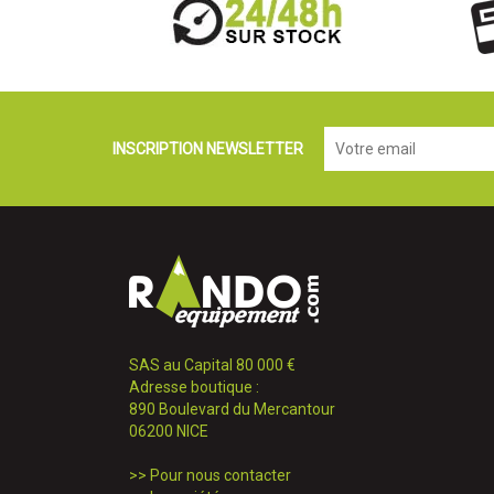
INSCRIPTION NEWSLETTER
SAS au Capital 80 000 €
Adresse boutique :
890 Boulevard du Mercantour
06200 NICE
>>
Pour nous contacter