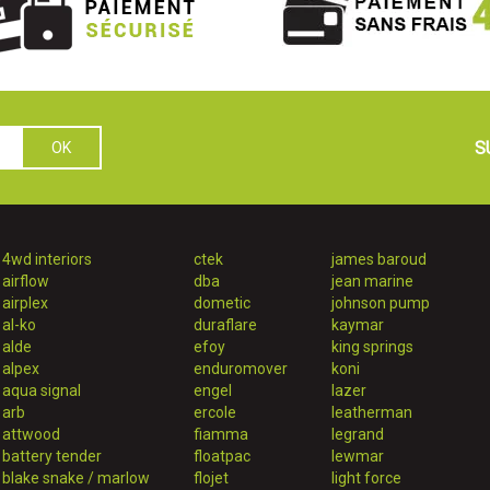
S
4wd interiors
ctek
james baroud
airflow
dba
jean marine
airplex
dometic
johnson pump
al-ko
duraflare
kaymar
alde
efoy
king springs
alpex
enduromover
koni
aqua signal
engel
lazer
arb
ercole
leatherman
attwood
fiamma
legrand
battery tender
floatpac
lewmar
blake snake / marlow
flojet
light force