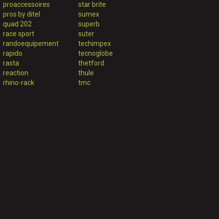
proaccessoires
star brite
pros by ditel
sumex
quad 202
superb
race sport
suter
randoequipement
techimpex
rapido
tecnoglobe
rasta
thetford
reaction
thule
rhino-rack
tmc