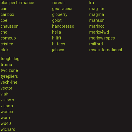
blue performance
foresti
lra
can
geotraceur
mag lite
car'box
globerry
magma
cbe
goiot
manson
chausson
handpresso
marinco
cno
hella
marks4wd
comeup
hi lift
marlow ropes
cristec
hi-tech
milford
ctek
jabsco
msa international
tough dog
truma
two zone
tyrepliers
vech-line
vector
viair
vision x
vison x
waeco
warn
wd40
wichard