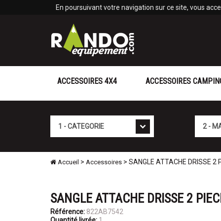
Panneau de gestion des cookies
En poursuivant votre navigation sur ce site, vous accep
ACCESSOIRES 4X4
ACCESSOIRES CAMPIN
Cat�gorie
Marque
>
> SANGLE ATTACHE DRISSE 2 
Accueil
Accessoires
SANGLE ATTACHE DRISSE 2 PIEC
Référence:
822AB7542
Quantité livrée:
1