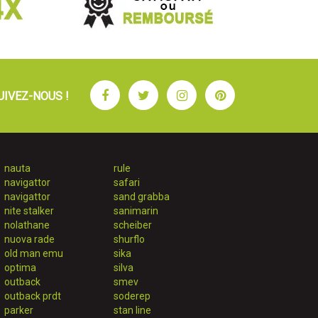
Facebook
Twitter
Instagram
Pinterest
UIVEZ-NOUS !
nauta
rule
navigattor
safari
navigattor
sand grabba
nite stalker
sanimarin
nolathane
scheiber
nuova rade
shurflo
old man emu
sika
optima
silva
outback
smev
outback prdt
soderep
parker
stan line