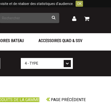
isite et de réaliser des statistiques d'audience.
OK
Rechercher
Mon
Mon
panier
compte
OIRES BATEAU
ACCESSOIRES QUAD & SSV
Type
ODUITS DE LA GAMME
PAGE PRÉCÉDENTE