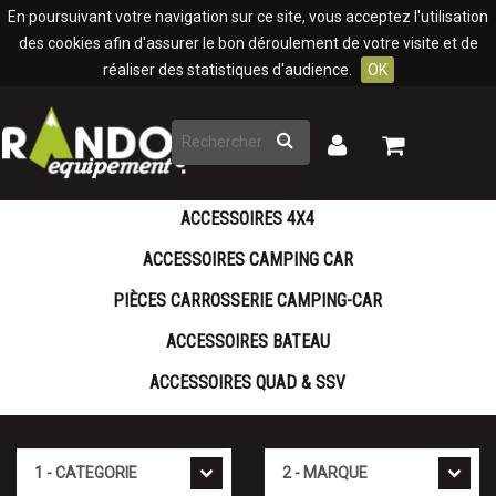
Panneau de gestion des cookies
En poursuivant votre navigation sur ce site, vous acceptez l'utilisation
des cookies afin d'assurer le bon déroulement de votre visite et de
réaliser des statistiques d'audience.
OK
Rechercher
Mon
Mon
panier
compte
ACCESSOIRES 4X4
ACCESSOIRES CAMPING CAR
PIÈCES CARROSSERIE CAMPING-CAR
ACCESSOIRES BATEAU
ACCESSOIRES QUAD & SSV
Cat�gorie
Marque