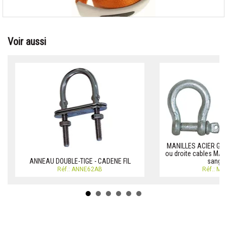
Voir aussi
MANILLES ACIER GALV
ou droite cables MA
ANNEAU DOUBLE-TIGE - CADENE FIL
sangle
Réf.: ANNE62AB
Réf.: M