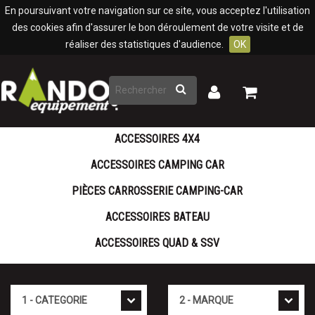
Panneau de gestion des cookies
En poursuivant votre navigation sur ce site, vous acceptez l'utilisation
des cookies afin d'assurer le bon déroulement de votre visite et de
réaliser des statistiques d'audience.
OK
Rechercher
Mon
Mon
panier
compte
ACCESSOIRES 4X4
ACCESSOIRES CAMPING CAR
PIÈCES CARROSSERIE CAMPING-CAR
ACCESSOIRES BATEAU
ACCESSOIRES QUAD & SSV
Cat�gorie
Marque