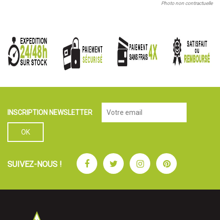
Photo non contractuelle
INSCRIPTION NEWSLETTER
Facebook
Twitter
Instagram
Pinterest
SUIVEZ-NOUS !