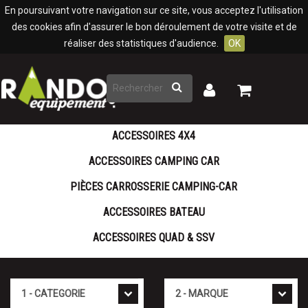
Panneau de gestion des cookies
En poursuivant votre navigation sur ce site, vous acceptez l'utilisation
des cookies afin d'assurer le bon déroulement de votre visite et de
réaliser des statistiques d'audience.
OK
Rechercher
Mon
Mon
panier
compte
ACCESSOIRES 4X4
ACCESSOIRES CAMPING CAR
PIÈCES CARROSSERIE CAMPING-CAR
ACCESSOIRES BATEAU
ACCESSOIRES QUAD & SSV
Cat�gorie
Marque