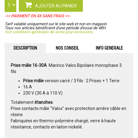
AJOUTER AU PANIER
->> PAIEMENT EN 4X SANS FRAIS <<-
Tarif valable uniquement sur le site web et non en magasin
Tous nos articles bénéficient d'une période d'essai de 48H.
Voir conditions générales de vente pour exclusions.
DESCRIPTION
NOS CONSEIL
INFO GENERALE
Prise mâle 16-30A
Marinco Valox Bipolaire monophase 3
fils
Prise mâle
version carré / 3 Fils : 2 Prises + 1 Terre
16 A
230 V (30 A à 110 V)
Totalement
étanches
.
Prise contacts mâle "Valox" avec protection arrière câble en
résine
Fabriquées en thermo-polymère chargé, verre à haute
résistance, contacts en laiton nickelé.