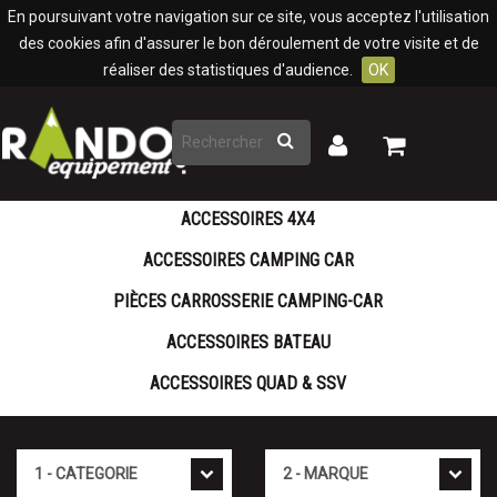
Panneau de gestion des cookies
En poursuivant votre navigation sur ce site, vous acceptez l'utilisation
des cookies afin d'assurer le bon déroulement de votre visite et de
réaliser des statistiques d'audience.
OK
Rechercher
Mon
Mon
panier
compte
ACCESSOIRES 4X4
ACCESSOIRES CAMPING CAR
PIÈCES CARROSSERIE CAMPING-CAR
ACCESSOIRES BATEAU
ACCESSOIRES QUAD & SSV
Cat�gorie
Marque