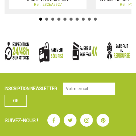
Réf.: 232EA9927
Réf.: PO
INSCRIPTION NEWSLETTER
Facebook
Twitter
Instagram
Pinterest
SUIVEZ-NOUS !