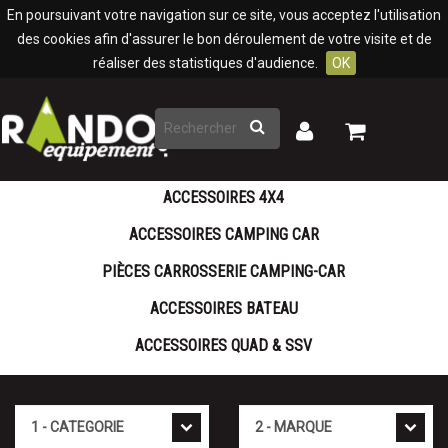
Panneau de gestion des cookies
En poursuivant votre navigation sur ce site, vous acceptez l'utilisation
des cookies afin d'assurer le bon déroulement de votre visite et de
réaliser des statistiques d'audience.
OK
Rechercher
Mon
Mon
panier
compte
ACCESSOIRES 4X4
ACCESSOIRES CAMPING CAR
PIÈCES CARROSSERIE CAMPING-CAR
ACCESSOIRES BATEAU
ACCESSOIRES QUAD & SSV
Cat�gorie
Marque