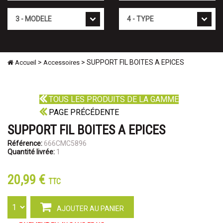
Mod�le
Type
>
> SUPPORT FIL BOITES A EPICES
Accueil
Accessoires
TOUS LES PRODUITS DE LA GAMME
PAGE PRÉCÉDENTE
SUPPORT FIL BOITES A EPICES
Référence:
666CMC5896
Quantité livrée:
1
20,99 €
TTC
AJOUTER AU PANIER