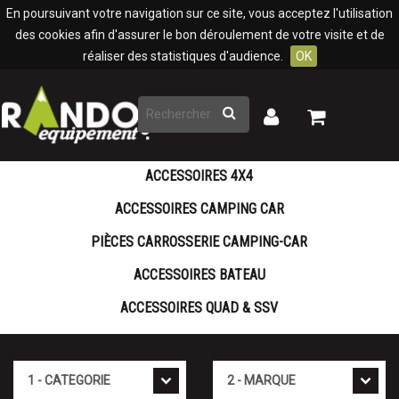
Panneau de gestion des cookies
En poursuivant votre navigation sur ce site, vous acceptez l'utilisation
des cookies afin d'assurer le bon déroulement de votre visite et de
réaliser des statistiques d'audience.
OK
Rechercher
Mon
Mon
panier
compte
ACCESSOIRES 4X4
ACCESSOIRES CAMPING CAR
PIÈCES CARROSSERIE CAMPING-CAR
ACCESSOIRES BATEAU
ACCESSOIRES QUAD & SSV
Cat�gorie
Marque