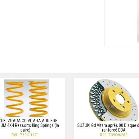
UKI VITARA GD VITARA ARRIERE
UM 4X4 Ressorts King Springs (la
SUZUKI Gd Vitara après 00 Disque d
paire)
renforcé DBA
Réf.: 763OI1171
Réf.: 739OI6263