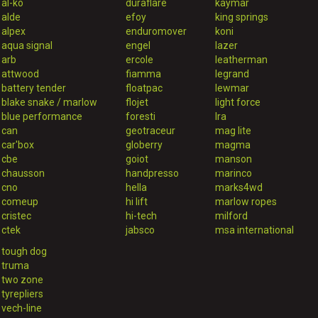
al-ko
duraflare
kaymar
alde
efoy
king springs
alpex
enduromover
koni
aqua signal
engel
lazer
arb
ercole
leatherman
attwood
fiamma
legrand
battery tender
floatpac
lewmar
blake snake / marlow
flojet
light force
blue performance
foresti
lra
can
geotraceur
mag lite
car'box
globerry
magma
cbe
goiot
manson
chausson
handpresso
marinco
cno
hella
marks4wd
comeup
hi lift
marlow ropes
cristec
hi-tech
milford
ctek
jabsco
msa international
tough dog
truma
two zone
tyrepliers
vech-line