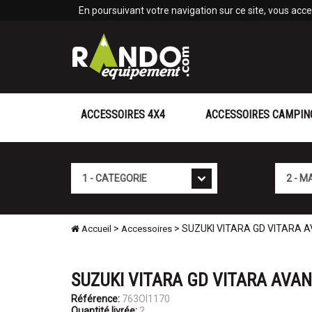
Panneau de gestion des cookies
En poursuivant votre navigation sur ce site, vous accep
ACCESSOIRES 4X4
ACCESSOIRES CAMPIN
Cat�gorie
Marque
>
> SUZUKI VITARA GD VITARA AVA
Accueil
Accessoires
SUZUKI VITARA GD VITARA AVAN
Référence:
763OI1170
Quantité livrée:
2