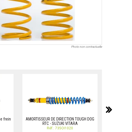
Photo non contractuelle
suiv
e frein
AMORTISSEUR DE DIRECTION TOUGH DOG
AMORTISSEUR
RTC - SUZUKI VITARA
GRA
Réf.: 735OI1020