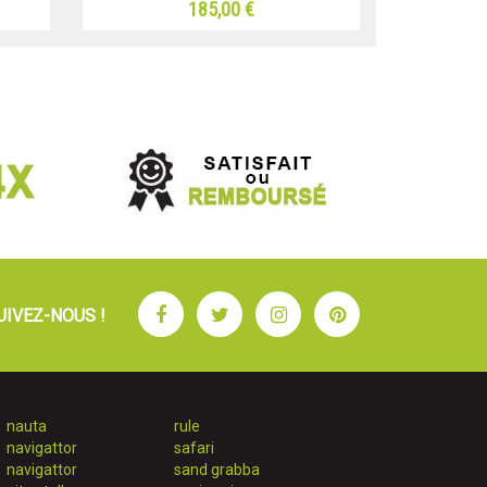
185,00 €
Facebook
Twitter
Instagram
Pinterest
UIVEZ-NOUS !
nauta
rule
navigattor
safari
navigattor
sand grabba