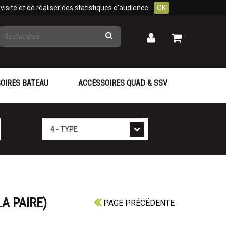
isite et de réaliser des statistiques d'audience.
OK
Rechercher
Mon
Mon
panier
compte
OIRES BATEAU
ACCESSOIRES QUAD & SSV
Type
A PAIRE)
PAGE PRÉCÉDENTE