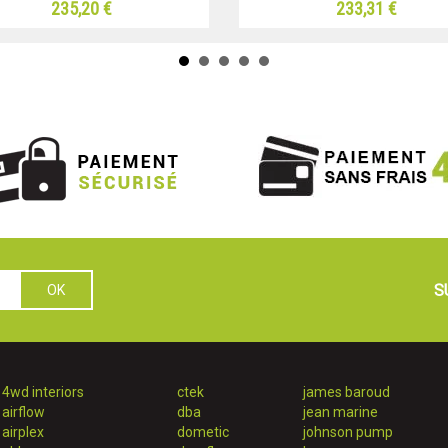
235,20 €
233,31 €
S
4wd interiors
ctek
james baroud
airflow
dba
jean marine
airplex
dometic
johnson pump