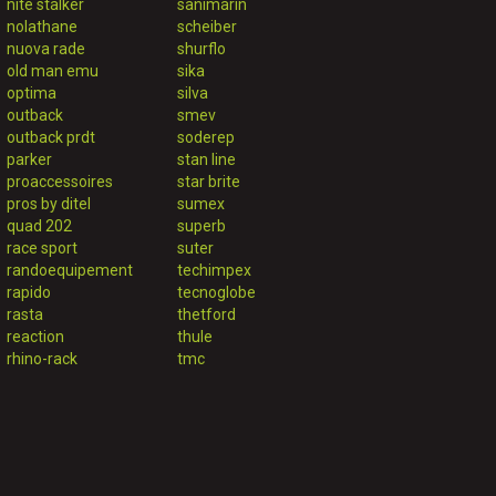
nite stalker
sanimarin
nolathane
scheiber
nuova rade
shurflo
old man emu
sika
optima
silva
outback
smev
outback prdt
soderep
parker
stan line
proaccessoires
star brite
pros by ditel
sumex
quad 202
superb
race sport
suter
randoequipement
techimpex
rapido
tecnoglobe
rasta
thetford
reaction
thule
rhino-rack
tmc