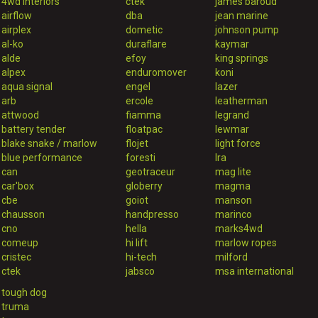
4wd interiors
ctek
james baroud
airflow
dba
jean marine
airplex
dometic
johnson pump
al-ko
duraflare
kaymar
alde
efoy
king springs
alpex
enduromover
koni
aqua signal
engel
lazer
arb
ercole
leatherman
attwood
fiamma
legrand
battery tender
floatpac
lewmar
blake snake / marlow
flojet
light force
blue performance
foresti
lra
can
geotraceur
mag lite
car'box
globerry
magma
cbe
goiot
manson
chausson
handpresso
marinco
cno
hella
marks4wd
comeup
hi lift
marlow ropes
cristec
hi-tech
milford
ctek
jabsco
msa international
tough dog
truma