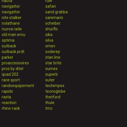
nauta
rule
navigattor
safari
navigattor
sand grabba
nite stalker
sanimarin
nolathane
scheiber
nuova rade
shurflo
old man emu
sika
optima
silva
outback
smev
outback prdt
soderep
parker
stan line
proaccessoires
star brite
pros by ditel
sumex
quad 202
superb
race sport
suter
randoequipement
techimpex
rapido
tecnoglobe
rasta
thetford
reaction
thule
rhino-rack
tmc