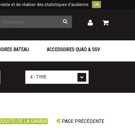
isite et de réaliser des statistiques d'audience.
OK
Rechercher
Mon
Mon
panier
compte
OIRES BATEAU
ACCESSOIRES QUAD & SSV
Type
ODUITS DE LA GAMME
PAGE PRÉCÉDENTE