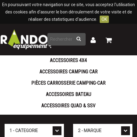
Panneau de gestion des cookies
En poursuivant votre navigation sur ce site, vous acceptez l'utilisation
des cookies afin d'assurer le bon déroulement de votre visite et de
réaliser des statistiques d'audience.
OK
Rechercher
Mon
Mon
panier
compte
ACCESSOIRES 4X4
ACCESSOIRES CAMPING CAR
PIÈCES CARROSSERIE CAMPING-CAR
ACCESSOIRES BATEAU
ACCESSOIRES QUAD & SSV
Cat�gorie
Marque