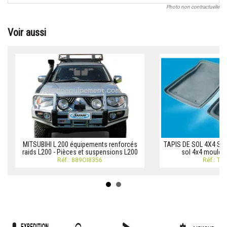
Photo non contractuelle
Voir aussi
MITSUBIHI L 200 équipements renforcés
TAPIS DE SOL 4X4 SA
raids L200 - Pièces et suspensions L200
sol 4x4 moulé 
Réf.: 889OI8356
Réf.: TA