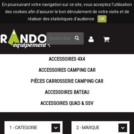
Panneau de gestion des cookies
En poursuivant votre navigation sur ce site, vous acceptez l'utilisation
des cookies afin d'assurer le bon déroulement de votre visite et de
réaliser des statistiques d'audience.
OK
Rechercher
Mon
Mon
panier
compte
ACCESSOIRES 4X4
ACCESSOIRES CAMPING CAR
PIÈCES CARROSSERIE CAMPING-CAR
ACCESSOIRES BATEAU
ACCESSOIRES QUAD & SSV
Cat�gorie
Marque