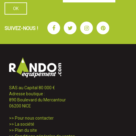
Facebook
Twitter
Instagram
Pinterest
SUIVEZ-NOUS !
SAS au Capital 80 000 €
Adresse boutique :
890 Boulevard du Mercantour
06200 NICE
>>
Pour nous contacter
>>
La société
>>
Plan du site