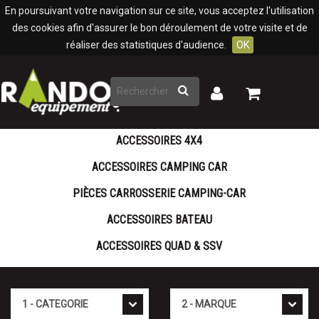
Panneau de gestion des cookies
En poursuivant votre navigation sur ce site, vous acceptez l'utilisation
des cookies afin d'assurer le bon déroulement de votre visite et de
réaliser des statistiques d'audience.
OK
Rechercher
Mon
Mon
panier
compte
ACCESSOIRES 4X4
ACCESSOIRES CAMPING CAR
PIÈCES CARROSSERIE CAMPING-CAR
ACCESSOIRES BATEAU
ACCESSOIRES QUAD & SSV
Cat�gorie
Marque