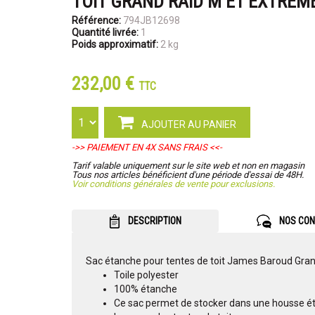
TOIT GRAND RAID M ET EXTREM
Référence:
794JB12698
Quantité livrée:
1
Poids approximatif:
2 kg
232,00 €
TTC
AJOUTER AU PANIER
->> PAIEMENT EN 4X SANS FRAIS <<-
Tarif valable uniquement sur le site web et non en magasin
Tous nos articles bénéficient d'une période d'essai de 48H.
Voir conditions générales de vente pour exclusions.
DESCRIPTION
NOS CON
Sac étanche pour tentes de toit James Baroud Gra
Toile polyester
100% étanche
Ce sac permet de stocker dans une housse éta