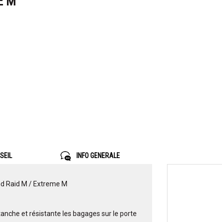
E M
SEIL
INFO GENERALE
nd Raid M / Extreme M
nche et résistante les bagages sur le porte