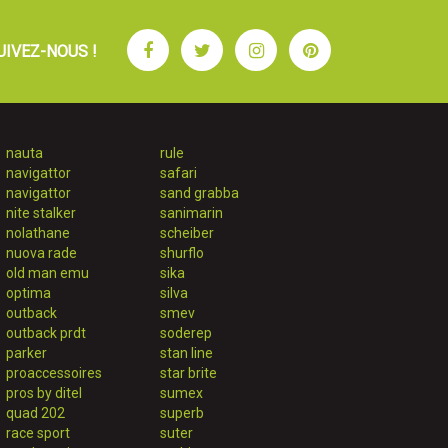
Facebook
Twitter
Instagram
Pinterest
UIVEZ-NOUS !
nauta
rule
navigattor
safari
navigattor
sand grabba
nite stalker
sanimarin
nolathane
scheiber
nuova rade
shurflo
old man emu
sika
optima
silva
outback
smev
outback prdt
soderep
parker
stan line
proaccessoires
star brite
pros by ditel
sumex
quad 202
superb
race sport
suter