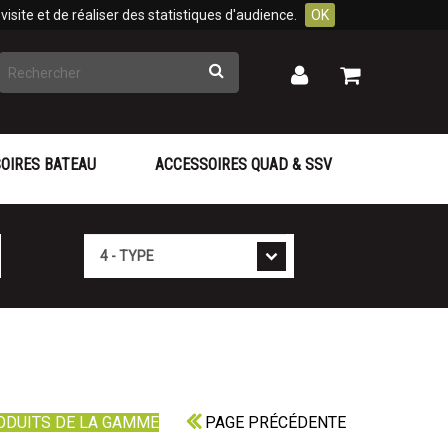
isite et de réaliser des statistiques d'audience.
OK
Rechercher
Mon
Mon
panier
compte
OIRES BATEAU
ACCESSOIRES QUAD & SSV
Type
ODUITS DE LA GAMME
PAGE PRÉCÉDENTE