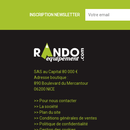
INSCRIPTION NEWSLETTER
SAS au Capital 80 000 €
Adresse boutique :
890 Boulevard du Mercantour
06200 NICE
>>
Pour nous contacter
>>
La société
>>
Plan du site
>>
Conditions générales de ventes
>>
Politique de confidentialité
>>
Gestion des cookies