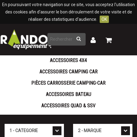
Panneau de gestion des cookies
En poursuivant votre navigation sur ce site, vous acceptez l'utilisation
des cookies afin d'assurer le bon déroulement de votre visite et de
réaliser des statistiques d'audience.
OK
Rechercher
Mon
Mon
panier
compte
ACCESSOIRES 4X4
ACCESSOIRES CAMPING CAR
PIÈCES CARROSSERIE CAMPING-CAR
ACCESSOIRES BATEAU
ACCESSOIRES QUAD & SSV
Cat�gorie
Marque