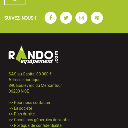
Facebook
Twitter
Instagram
Pinterest
SUIVEZ-NOUS !
SAS au Capital 80 000 €
Adresse boutique :
890 Boulevard du Mercantour
06200 NICE
>>
Pour nous contacter
>>
La société
>>
Plan du site
>>
Conditions générales de ventes
>>
Politique de confidentialité