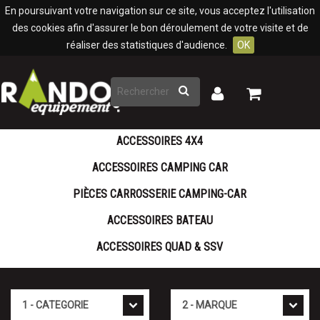
Panneau de gestion des cookies
En poursuivant votre navigation sur ce site, vous acceptez l'utilisation
des cookies afin d'assurer le bon déroulement de votre visite et de
réaliser des statistiques d'audience.
OK
Rechercher
Mon
Mon
panier
compte
ACCESSOIRES 4X4
ACCESSOIRES CAMPING CAR
PIÈCES CARROSSERIE CAMPING-CAR
ACCESSOIRES BATEAU
ACCESSOIRES QUAD & SSV
Cat�gorie
Marque