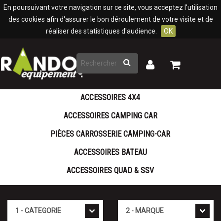
Panneau de gestion des cookies
En poursuivant votre navigation sur ce site, vous acceptez l'utilisation
des cookies afin d'assurer le bon déroulement de votre visite et de
réaliser des statistiques d'audience.
OK
Rechercher
Mon
Mon
panier
compte
ACCESSOIRES 4X4
ACCESSOIRES CAMPING CAR
PIÈCES CARROSSERIE CAMPING-CAR
ACCESSOIRES BATEAU
ACCESSOIRES QUAD & SSV
Cat�gorie
Marque