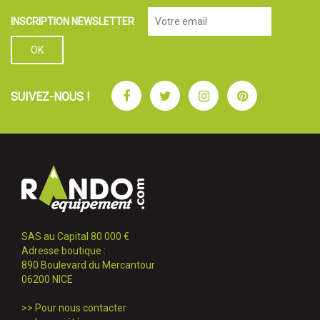
INSCRIPTION NEWSLETTER
Facebook
Twitter
Instagram
Pinterest
SUIVEZ-NOUS !
SAS au Capital 80 000 €
Adresse boutique :
890 Boulevard du Mercantour
06200 NICE
>>
Pour nous contacter