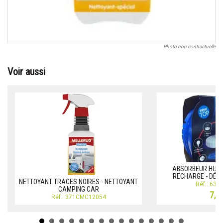
Photo non contractuelle
Voir aussi
ABSORBEUR HUMI
RECHARGE - DÉS
NETTOYANT TRACES NOIRES - NETTOYANT
Réf.: 63
CAMPING CAR
7,1
Réf.: 371CMC12054