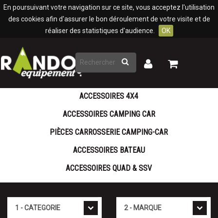
Panneau de gestion des cookies
En poursuivant votre navigation sur ce site, vous acceptez l'utilisation
des cookies afin d'assurer le bon déroulement de votre visite et de
réaliser des statistiques d'audience.
OK
Rechercher
Mon
Mon
panier
compte
ACCESSOIRES 4X4
ACCESSOIRES CAMPING CAR
PIÈCES CARROSSERIE CAMPING-CAR
ACCESSOIRES BATEAU
ACCESSOIRES QUAD & SSV
Cat�gorie
Marque