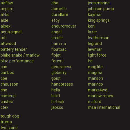
airflow
dba
jean marine
airplex
dometic
johnson pump
al-ko
duraflare
kaymar
alde
efoy
king springs
alpex
enduromover
koni
aqua signal
engel
lazer
arb
ercole
leatherman
attwood
fiamma
legrand
battery tender
floatpac
lewmar
blake snake / marlow
flojet
light force
blue performance
foresti
lra
can
geotraceur
mag lite
car'box
globerry
magma
cbe
goiot
manson
chausson
handpresso
marinco
cno
hella
marks4wd
comeup
hi lift
marlow ropes
cristec
hi-tech
milford
ctek
jabsco
msa international
tough dog
truma
two zone