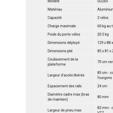
Modèle
SD260
Matériau
Aluminium
Capacité
2 vélos
Charge maximale
60 kg au t
Poids du porte-vélos
20.5 kg
Dimensions déployé
129 x 88 
Dimensions plié
85 x 81 x
Coulissement de la
70 cm vers
plateforme
85 cm - c
Largeur d'accès libérée
fourgons 
Espacement des rails
24 cm
Diamètre cadre max (bras
80 mm
de maintien)
82 mm - c
Largeur de pneu max
VTT