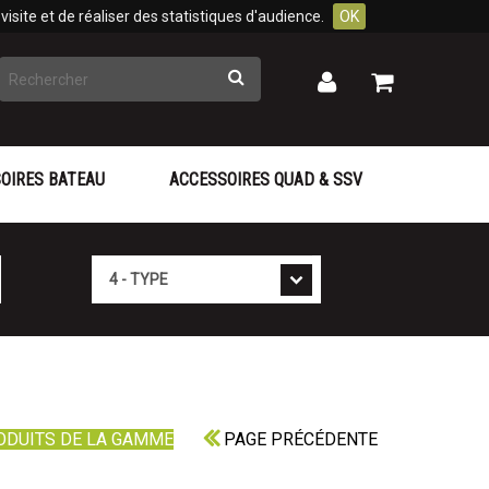
isite et de réaliser des statistiques d'audience.
OK
Rechercher
Mon
Mon
panier
compte
OIRES BATEAU
ACCESSOIRES QUAD & SSV
Type
ODUITS DE LA GAMME
PAGE PRÉCÉDENTE