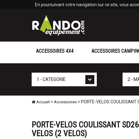
Panneau de gestion des cookies
En poursuivant votre navigation sur ce site, vous accep
ACCESSOIRES 4X4
ACCESSOIRES CAMPIN
Cat�gorie
Marque
>
> PORTE-VELOS COULISSANT S
Accueil
Accessoires
PORTE-VELOS COULISSANT SD26
VELOS (2 VELOS)