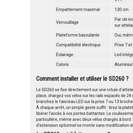
Empattement maximal
130 cm
Par clé in
Verrouillage
sur attel
Plateforme basculante
Oui, mêm
Compatibilité électrique
Prise 7 e
Éclairage
Led intég
Coloris
Aluminiu
Comment installer et utiliser le SD260 ?
Le SD260 se fixe directement sur une rotule d'attelag
place, chargez vos vélos sur les rails espacés de 24 
branchez le faisceau LED sur la prise 7 ou 13 broche
À chaque arrêt, un simple geste suffit : tirez la plate
libérer l'accès à vos portes battantes. Le coulisseme
particulière, même avec deux vélos chargés à bord. P
d'extension optionnel se monte sans modification de