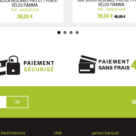
BIKE BLOCK RÉGLABLE PRO D2 / P
 BLOCK RÉGLABLE PRO D1 / PORTE-
VÉLOS FIAMMA
VÉLOS FIAMMA
Réf.: 443EA7608
Réf.: 443EA7609
38,00 €
38,00 €
43,00 €
S
4wd interiors
ctek
james baroud