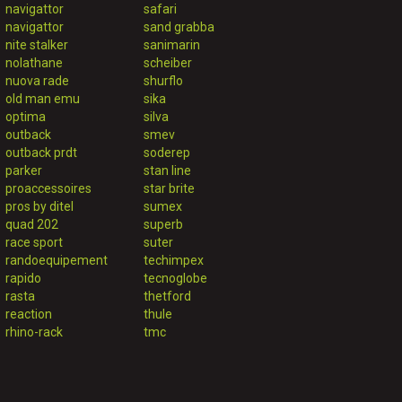
navigattor
safari
navigattor
sand grabba
nite stalker
sanimarin
nolathane
scheiber
nuova rade
shurflo
old man emu
sika
optima
silva
outback
smev
outback prdt
soderep
parker
stan line
proaccessoires
star brite
pros by ditel
sumex
quad 202
superb
race sport
suter
randoequipement
techimpex
rapido
tecnoglobe
rasta
thetford
reaction
thule
rhino-rack
tmc