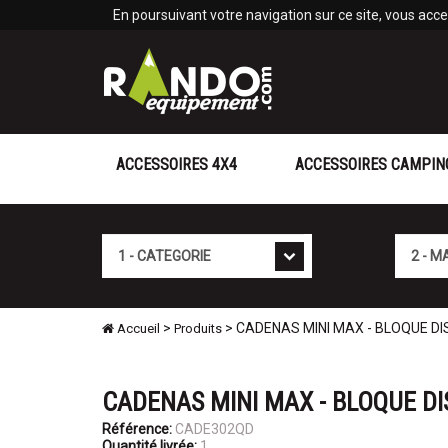
Panneau de gestion des cookies
En poursuivant votre navigation sur ce site, vous accep
ACCESSOIRES 4X4
ACCESSOIRES CAMPIN
Cat�gorie
Marque
>
> CADENAS MINI MAX - BLOQUE DI
Accueil
Produits
CADENAS MINI MAX - BLOQUE D
Référence:
CADE302QD
Quantité livrée:
1