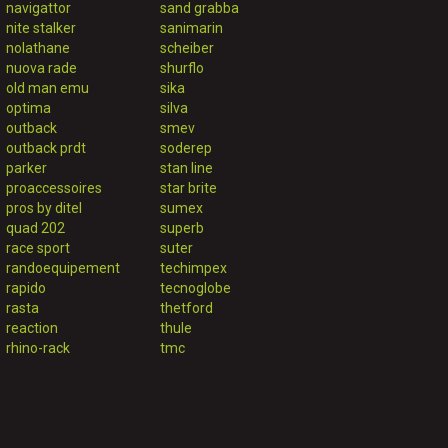
navigattor
sand grabba
nite stalker
sanimarin
nolathane
scheiber
nuova rade
shurflo
old man emu
sika
optima
silva
outback
smev
outback prdt
soderep
parker
stan line
proaccessoires
star brite
pros by ditel
sumex
quad 202
superb
race sport
suter
randoequipement
techimpex
rapido
tecnoglobe
rasta
thetford
reaction
thule
rhino-rack
tmc