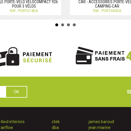
LE PORTE-VÉLO VELOCOMPACT 926
CAR - ACCESSOIRES PORTE-VÉ
POUR 3 VÉLOS
CAMPING-CAR
Réf.: PORT674EA
Réf.: PORT443EA
S
4wd interiors
ctek
james baroud
airflow
dba
jean marine