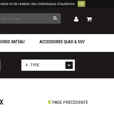
isite et de réaliser des statistiques d'audience.
OK
Rechercher
Mon
Mon
panier
compte
OIRES BATEAU
ACCESSOIRES QUAD & SSV
Type
X
PAGE PRÉCÉDENTE