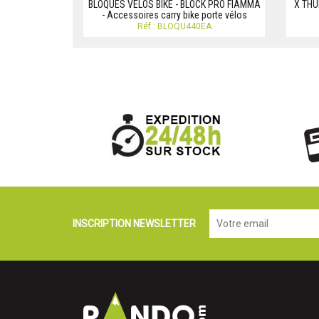
BLOQUES VELOS BIKE - BLOCK PRO FIAMMA
X THU
- Accessoires carry bike porte vélos
Réf.: BLOQU440EA
INSCRIPTION NEWSLETTER