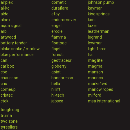
airplex
dometic
johnson pump
al-ko
duraflare
kaymar
alde
efoy
king springs
alpex
enduromover
koni
aqua signal
engel
lazer
arb
ercole
leatherman
attwood
fiamma
legrand
battery tender
floatpac
lewmar
blake snake / marlow
flojet
light force
blue performance
foresti
lra
can
geotraceur
mag lite
car'box
globerry
magma
cbe
goiot
manson
chausson
handpresso
marinco
cno
hella
marks4wd
comeup
hi lift
marlow ropes
cristec
hi-tech
milford
ctek
jabsco
msa international
tough dog
truma
two zone
tyrepliers