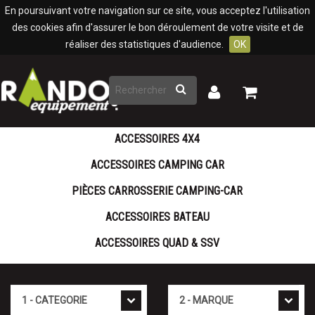
Panneau de gestion des cookies
En poursuivant votre navigation sur ce site, vous acceptez l'utilisation
des cookies afin d'assurer le bon déroulement de votre visite et de
réaliser des statistiques d'audience.
OK
Rechercher
Mon
Mon
panier
compte
ACCESSOIRES 4X4
ACCESSOIRES CAMPING CAR
PIÈCES CARROSSERIE CAMPING-CAR
ACCESSOIRES BATEAU
ACCESSOIRES QUAD & SSV
Cat�gorie
Marque