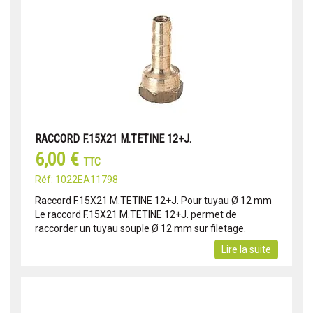
RACCORD F.15X21 M.TETINE 12+J.
6,00 €
TTC
Réf: 1022EA11798
Raccord F.15X21 M.TETINE 12+J. Pour tuyau Ø 12 mm
Le raccord F.15X21 M.TETINE 12+J. permet de
raccorder un tuyau souple Ø 12 mm sur filetage.
Lire la suite