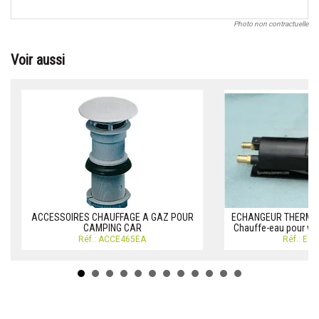
Photo non contractuelle
Voir aussi
ACCESSOIRES CHAUFFAGE A GAZ POUR
ECHANGEUR THERMIQU
CAMPING CAR
Chauffe-eau pour voi
Réf.: ACCE465EA
Réf.: EC