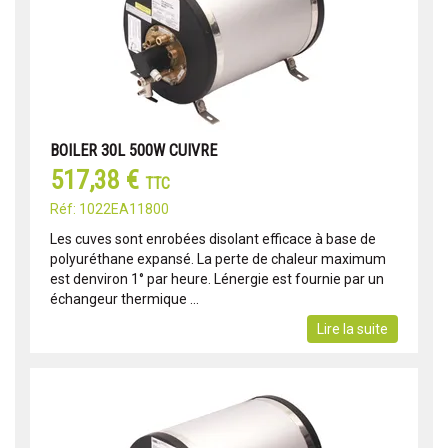
BOILER 30L 500W CUIVRE
517,38 €
TTC
Réf: 1022EA11800
Les cuves sont enrobées disolant efficace à base de
polyuréthane expansé. La perte de chaleur maximum
est denviron 1° par heure. Lénergie est fournie par un
échangeur thermique ...
Lire la suite