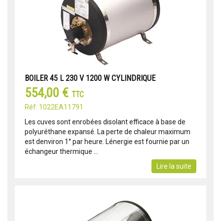
BOILER 45 L 230 V 1200 W CYLINDRIQUE
554,00 €
TTC
Réf: 1022EA11791
Les cuves sont enrobées disolant efficace à base de
polyuréthane expansé. La perte de chaleur maximum
est denviron 1° par heure. Lénergie est fournie par un
échangeur thermique ...
Lire la suite