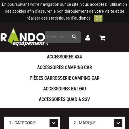
Panneau de gestion des cookies
En poursuivant votre navigation sur ce site, vous acceptez l'utilisation
des cookies afin d'assurer le bon déroulement de votre visite et de
réaliser des statistiques d'audience.
OK
Rechercher
Mon
Mon
panier
compte
ACCESSOIRES 4X4
ACCESSOIRES CAMPING CAR
PIÈCES CARROSSERIE CAMPING-CAR
ACCESSOIRES BATEAU
ACCESSOIRES QUAD & SSV
Cat�gorie
Marque