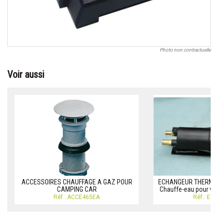
Photo non contractuelle
Voir aussi
ACCESSOIRES CHAUFFAGE A GAZ POUR
ECHANGEUR THERMIQU
CAMPING CAR
Chauffe-eau pour voi
Réf.: ACCE465EA
Réf.: EC