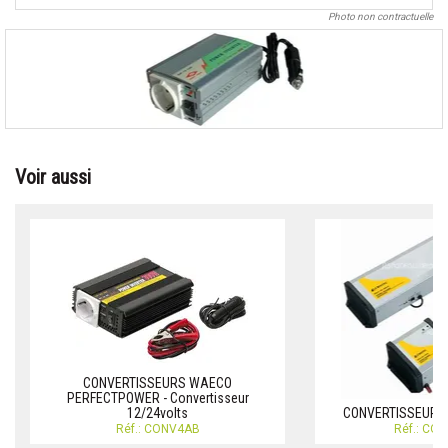
Photo non contractuelle
Voir aussi
CONVERTISSEURS WAECO
PERFECTPOWER - Convertisseur
12/24volts
CONVERTISSEUR S
Réf.: CONV4AB
Réf.: CO