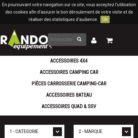
Panneau de gestion des cookies
En poursuivant votre navigation sur ce site, vous acceptez l'utilisation
des cookies afin d'assurer le bon déroulement de votre visite et de
réaliser des statistiques d'audience.
OK
Rechercher
Mon
Mon
panier
compte
ACCESSOIRES 4X4
ACCESSOIRES CAMPING CAR
PIÈCES CARROSSERIE CAMPING-CAR
ACCESSOIRES BATEAU
ACCESSOIRES QUAD & SSV
Cat�gorie
Marque