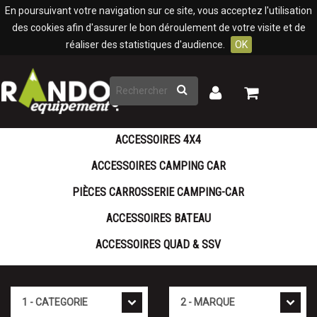
Panneau de gestion des cookies
En poursuivant votre navigation sur ce site, vous acceptez l'utilisation
des cookies afin d'assurer le bon déroulement de votre visite et de
réaliser des statistiques d'audience.
OK
Rechercher
Mon
Mon
panier
compte
ACCESSOIRES 4X4
ACCESSOIRES CAMPING CAR
PIÈCES CARROSSERIE CAMPING-CAR
ACCESSOIRES BATEAU
ACCESSOIRES QUAD & SSV
Cat�gorie
Marque