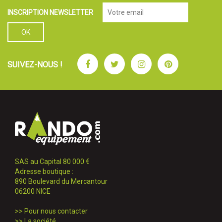
INSCRIPTION NEWSLETTER
Facebook
Twitter
Instagram
Pinterest
SUIVEZ-NOUS !
SAS au Capital 80 000 €
Adresse boutique :
890 Boulevard du Mercantour
06200 NICE
>>
Pour nous contacter
>>
La société