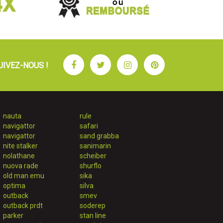
Facebook
Twitter
Instagram
Pinterest
UIVEZ-NOUS !
nauta
rule
navigattor
safari
navigattor
sand grabba
nite stalker
sanimarin
nolathane
scheiber
nuova rade
shurflo
old man emu
sika
optima
silva
outback
smev
outback prdt
soderep
parker
stan line