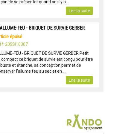
açon de se présenter quand on s'y a...
Lire la suite
 ALLUME-FEU - BRIQUET DE SURVIE GERBER
article épuisé
éf: 205SI10307
LLUME-FEU - BRIQUET DE SURVIE GERBER Petit
t compact ce briquet de survie est conçu pour être
obuste et étanche, sa conception permet de
nserver l'allume feu au sec et en ...
Lire la suite