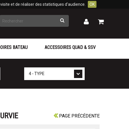
isite et de réaliser des statistiques d'audience.
OK
Rechercher
Mon
Mon
panier
compte
OIRES BATEAU
ACCESSOIRES QUAD & SSV
Type
SURVIE
PAGE PRÉCÉDENTE