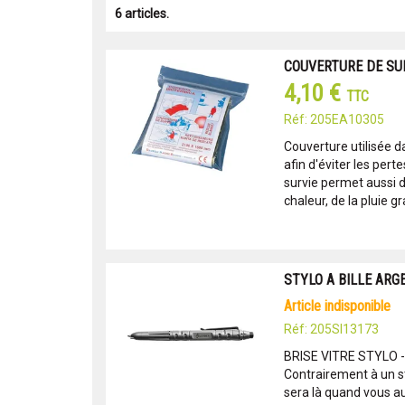
6 articles.
COUVERTURE DE SURVI
4,10 €
TTC
Réf: 205EA10305
Couverture utilisée d
afin d'éviter les pert
survie permet aussi d
chaleur, de la pluie gra
STYLO A BILLE ARGE
article indisponible
Réf: 205SI13173
BRISE VITRE STYLO 
Contrairement à un sty
sera là quand vous au