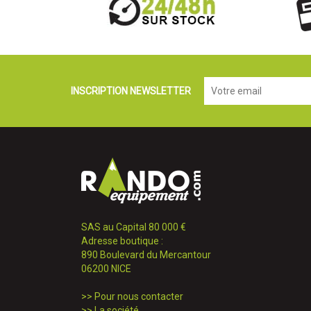
INSCRIPTION NEWSLETTER
SAS au Capital 80 000 €
Adresse boutique :
890 Boulevard du Mercantour
06200 NICE
>>
Pour nous contacter
>>
La société