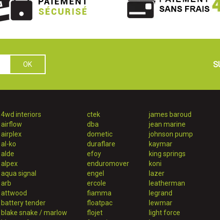
S
4wd interiors
ctek
james baroud
airflow
dba
jean marine
airplex
dometic
johnson pump
al-ko
duraflare
kaymar
alde
efoy
king springs
alpex
enduromover
koni
aqua signal
engel
lazer
arb
ercole
leatherman
attwood
fiamma
legrand
battery tender
floatpac
lewmar
blake snake / marlow
flojet
light force