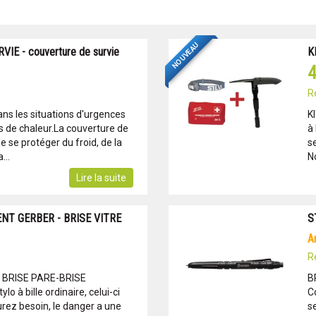
NOUVEAU
E - couverture de survie
K
4
R
ans les situations d'urgences
K
es de chaleur.La couverture de
à
e se protéger du froid, de la
s
...
No
Lire la suite
NT GERBER - BRISE VITRE
S
R
- BRISE PARE-BRISE
B
lo à bille ordinaire, celui-ci
Co
rez besoin, le danger a une
s