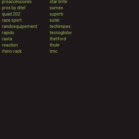
proaccessoires
star brite
pros by ditel
sumex
quad 202
superb
race sport
suter
randoequipement
techimpex
rapido
tecnoglobe
rasta
thetford
reaction
thule
rhino-rack
tmc