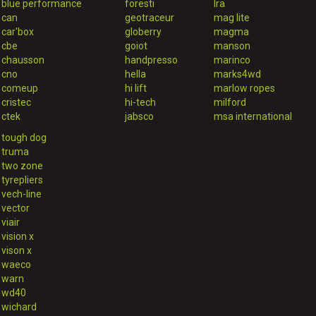
blue performance
foresti
lra
can
geotraceur
mag lite
car'box
globerry
magma
cbe
goiot
manson
chausson
handpresso
marinco
cno
hella
marks4wd
comeup
hi lift
marlow ropes
cristec
hi-tech
milford
ctek
jabsco
msa international
tough dog
truma
two zone
tyrepliers
vech-line
vector
viair
vision x
vison x
waeco
warn
wd40
wichard