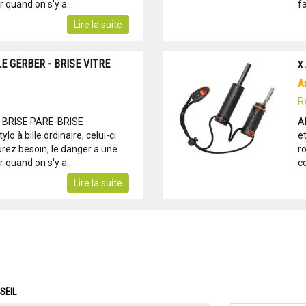
 quand on s'y a...
f
Lire la suite
E GERBER - BRISE VITRE
x
R
- BRISE PARE-BRISE
A
lo à bille ordinaire, celui-ci
e
rez besoin, le danger a une
r
 quand on s'y a...
co
Lire la suite
SEIL