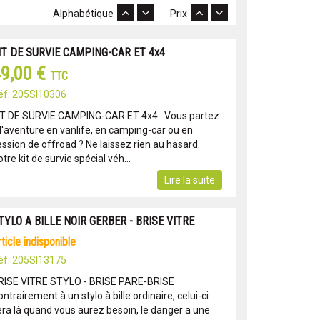
Alphabétique
Prix
IT DE SURVIE CAMPING-CAR ET 4x4
9,00 €
TTC
éf: 205SI10306
IT DE SURVIE CAMPING-CAR ET 4x4 Vous partez
 l'aventure en vanlife, en camping-car ou en
ession de offroad ? Ne laissez rien au hasard.
tre kit de survie spécial véh...
Lire la suite
TYLO A BILLE NOIR GERBER - BRISE VITRE
article indisponible
éf: 205SI13175
RISE VITRE STYLO - BRISE PARE-BRISE
ntrairement à un stylo à bille ordinaire, celui-ci
era là quand vous aurez besoin, le danger a une