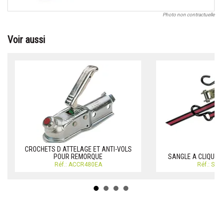
Photo non contractuelle
Voir aussi
CROCHETS D ATTELAGE ET ANTI-VOLS
POUR REMORQUE
SANGLE A CLIQUE
Réf.: ACCR480EA
Réf.: S