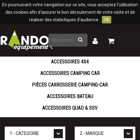
Panneau de gestion des cookies
En poursuivant votre navigation sur ce site, vous acceptez l'utilisation
des cookies afin d'assurer le bon déroulement de votre visite et de
réaliser des statistiques d'audience.
OK
Rechercher
Mon
Mon
panier
compte
ACCESSOIRES 4X4
ACCESSOIRES CAMPING CAR
PIÈCES CARROSSERIE CAMPING-CAR
ACCESSOIRES BATEAU
ACCESSOIRES QUAD & SSV
Cat�gorie
Marque