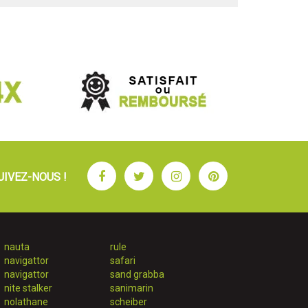
Facebook
Twitter
Instagram
Pinterest
UIVEZ-NOUS !
nauta
rule
navigattor
safari
navigattor
sand grabba
nite stalker
sanimarin
nolathane
scheiber