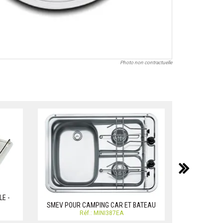
Photo non contractuelle
suiv
RESERVOIR 
12 LITRES 
E -
R
SMEV POUR CAMPING CAR ET BATEAU
Réf.: MINI387EA