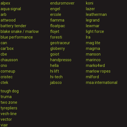
alpex
enduromover
koni
aqua signal
engel
lazer
arb
ercole
leatherman
attwood
fiamma
legrand
battery tender
floatpac
lewmar
blake snake / marlow
flojet
light force
blue performance
foresti
lra
can
geotraceur
mag lite
car'box
globerry
magma
cbe
goiot
manson
chausson
handpresso
marinco
cno
hella
marks4wd
comeup
hi lift
marlow ropes
cristec
hi-tech
milford
ctek
jabsco
msa international
tough dog
truma
two zone
tyrepliers
vech-line
vector
viair