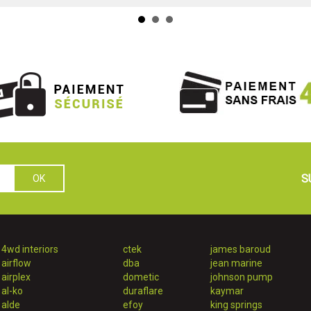
S
4wd interiors
ctek
james baroud
airflow
dba
jean marine
airplex
dometic
johnson pump
al-ko
duraflare
kaymar
alde
efoy
king springs