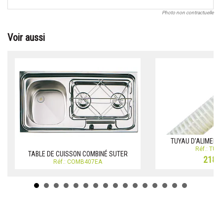
Photo non contractuelle
Voir aussi
TUYAU D'ALIMENT
Réf.: TU
TABLE DE CUISSON COMBINÉ SUTER
218,
Réf.: COMB407EA