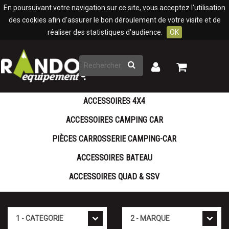
Panneau de gestion des cookies
En poursuivant votre navigation sur ce site, vous acceptez l'utilisation
des cookies afin d'assurer le bon déroulement de votre visite et de
réaliser des statistiques d'audience.
OK
Rechercher
Mon
Mon
panier
compte
ACCESSOIRES 4X4
ACCESSOIRES CAMPING CAR
PIÈCES CARROSSERIE CAMPING-CAR
ACCESSOIRES BATEAU
ACCESSOIRES QUAD & SSV
Cat�gorie
Marque