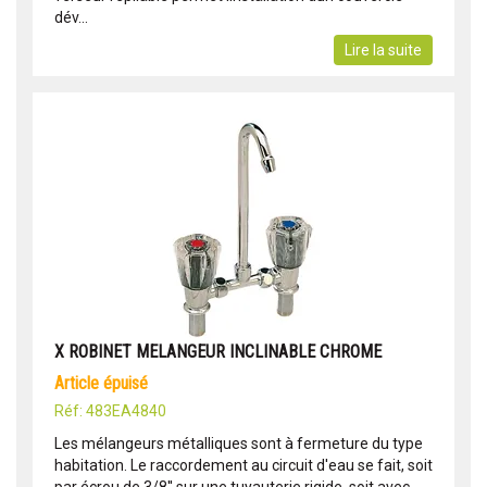
dév...
Lire la suite
X ROBINET MELANGEUR INCLINABLE CHROME
article épuisé
Réf: 483EA4840
Les mélangeurs métalliques sont à fermeture du type
habitation. Le raccordement au circuit d'eau se fait, soit
par écrou de 3/8'' sur une tuyauterie rigide, soit avec