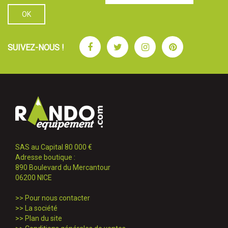
Facebook
Twitter
Instagram
Pinterest
SUIVEZ-NOUS !
SAS au Capital 80 000 €
Adresse boutique :
890 Boulevard du Mercantour
06200 NICE
>>
Pour nous contacter
>>
La société
>>
Plan du site