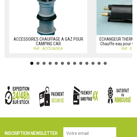
ACCESSOIRES CHAUFFAGE A GAZ POUR
ECHANGEUR THERMIQU
CAMPING CAR
Chauffe-eau pour voi
Réf.: ACCE465EA
Réf.: EC
INSCRIPTION NEWSLETTER