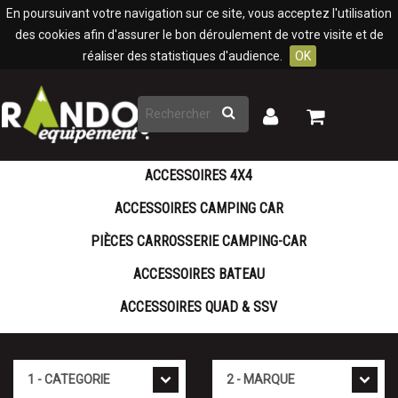
Panneau de gestion des cookies
En poursuivant votre navigation sur ce site, vous acceptez l'utilisation
des cookies afin d'assurer le bon déroulement de votre visite et de
réaliser des statistiques d'audience.
OK
Rechercher
Mon
Mon
panier
compte
ACCESSOIRES 4X4
ACCESSOIRES CAMPING CAR
PIÈCES CARROSSERIE CAMPING-CAR
ACCESSOIRES BATEAU
ACCESSOIRES QUAD & SSV
Cat�gorie
Marque