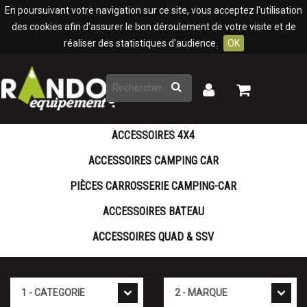
Panneau de gestion des cookies
En poursuivant votre navigation sur ce site, vous acceptez l'utilisation
des cookies afin d'assurer le bon déroulement de votre visite et de
réaliser des statistiques d'audience.
OK
Rechercher
Mon
Mon
panier
compte
ACCESSOIRES 4X4
ACCESSOIRES CAMPING CAR
PIÈCES CARROSSERIE CAMPING-CAR
ACCESSOIRES BATEAU
ACCESSOIRES QUAD & SSV
Cat�gorie
Marque