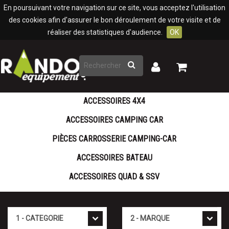
Panneau de gestion des cookies
En poursuivant votre navigation sur ce site, vous acceptez l'utilisation
des cookies afin d'assurer le bon déroulement de votre visite et de
réaliser des statistiques d'audience.
OK
Rechercher
Mon
Mon
panier
compte
ACCESSOIRES 4X4
ACCESSOIRES CAMPING CAR
PIÈCES CARROSSERIE CAMPING-CAR
ACCESSOIRES BATEAU
ACCESSOIRES QUAD & SSV
Cat�gorie
Marque