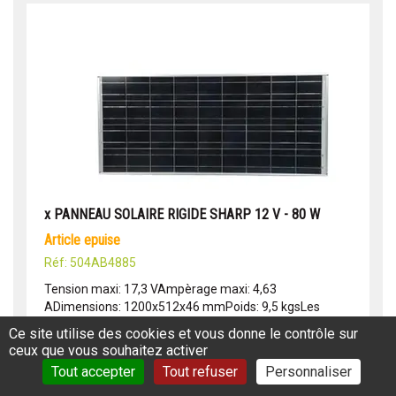
x PANNEAU SOLAIRE RIGIDE SHARP 12 V - 80 W
article epuise
Réf: 504AB4885
Tension maxi: 17,3 VAmpèrage maxi: 4,63
ADimensions: 1200x512x46 mmPoids: 9,5 kgsLes
panneaux solaires souples ont été spécialement
Ce site utilise des cookies et vous donne le contrôle sur
conçus pour l'équipement marin. Ils se compos...
ceux que vous souhaitez activer
Lire la suite
Tout accepter
Tout refuser
Personnaliser