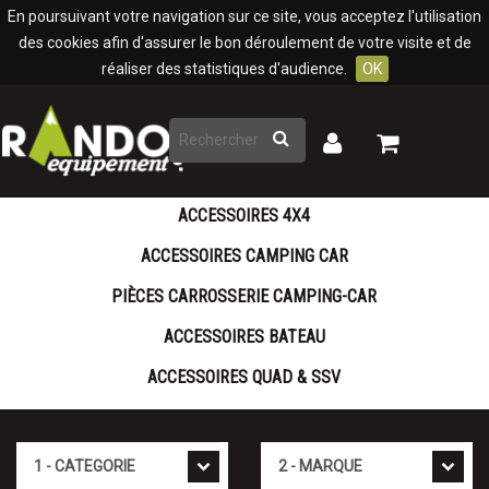
Panneau de gestion des cookies
En poursuivant votre navigation sur ce site, vous acceptez l'utilisation
des cookies afin d'assurer le bon déroulement de votre visite et de
réaliser des statistiques d'audience.
OK
Rechercher
Mon
Mon
panier
compte
ACCESSOIRES 4X4
ACCESSOIRES CAMPING CAR
PIÈCES CARROSSERIE CAMPING-CAR
ACCESSOIRES BATEAU
ACCESSOIRES QUAD & SSV
Cat�gorie
Marque