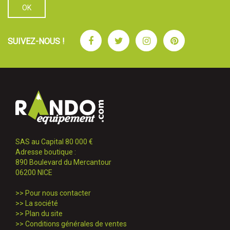
Facebook
Twitter
Instagram
Pinterest
SUIVEZ-NOUS !
SAS au Capital 80 000 €
Adresse boutique :
890 Boulevard du Mercantour
06200 NICE
>>
Pour nous contacter
>>
La société
>>
Plan du site
>>
Conditions générales de ventes