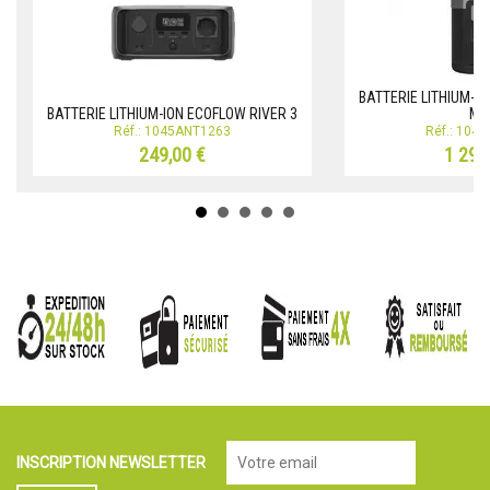
BATTERIE LITHIUM-I
BATTERIE LITHIUM-ION ECOFLOW RIVER 3
MA
Réf.: 1045ANT1263
Réf.: 104
249,00 €
1 299
INSCRIPTION NEWSLETTER