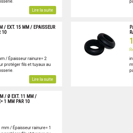
sserie.
p
Lire la suite
MM / EXT. 15 MM / EPAISSEUR
P
 10
R
1
R
mm / Épaisseur rainure= 2
i
 protéger fils et tuyaux au
m
sserie.
p
Lire la suite
M / Ø EXT. 11 MM /
= 1 MM PAR 10
1 mm / Épaisseur rainure= 1