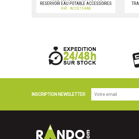
RESERVOIR EAU POTABLE ACCESSOIRES
TRA
Réf.: ACCE154AB
INSCRIPTION NEWSLETTER