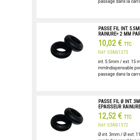
passage dans la carro
PASSE FIL INT. 5.5
RAINURE= 2 MM PAR
10,02 €
TTC
Réf: 53AB1373
int. 5.5mm / ext. 15 
mmIndispensable pour
passage dans la carro
PASSE FIL Ø INT. 3M
EPAISSEUR RAINURE
12,52 €
TTC
Réf: 53AB1372
Ø int. 3mm / Ø ext. 1