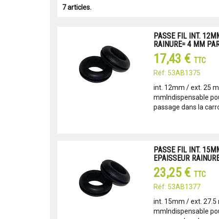
7 articles.
PASSE FIL INT. 12M
RAINURE= 4 MM PAR
17,43 €
TTC
Réf: 53AB1375
int. 12mm / ext. 25 
mmIndispensable pour
passage dans la carro
PASSE FIL INT. 15MM
EPAISSEUR RAINURE
23,25 €
TTC
Réf: 53AB1377
int. 15mm / ext. 27.5
mmIndispensable pour