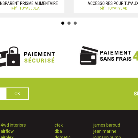
NSPARENT PRISME ALIMENTAIRE
ACCESSOIRES POUR TUYAU
Réf.: TUYA350EA
Réf.: TUYA198AB
S
4wd interiors
ctek
james baroud
airflow
dba
jean marine
airplex
dometic
johnson pump