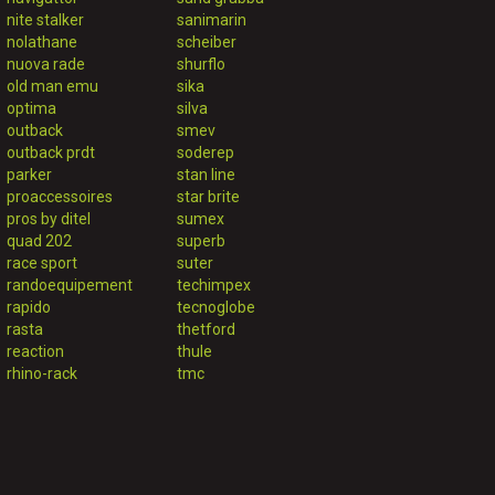
nite stalker
sanimarin
nolathane
scheiber
nuova rade
shurflo
old man emu
sika
optima
silva
outback
smev
outback prdt
soderep
parker
stan line
proaccessoires
star brite
pros by ditel
sumex
quad 202
superb
race sport
suter
randoequipement
techimpex
rapido
tecnoglobe
rasta
thetford
reaction
thule
rhino-rack
tmc