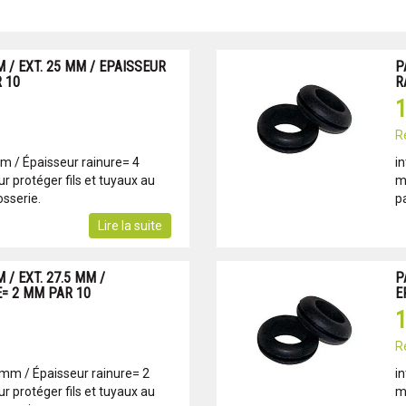
M / EXT. 25 MM / EPAISSEUR
P
 10
R
1
R
mm / Épaisseur rainure= 4
i
 protéger fils et tuyaux au
m
sserie.
p
Lire la suite
 / EXT. 27.5 MM /
P
= 2 MM PAR 10
E
1
R
 mm / Épaisseur rainure= 2
i
 protéger fils et tuyaux au
m