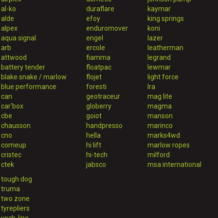
al-ko
duraflare
kaymar
alde
efoy
king springs
alpex
enduromover
koni
aqua signal
engel
lazer
arb
ercole
leatherman
attwood
fiamma
legrand
battery tender
floatpac
lewmar
blake snake / marlow
flojet
light force
blue performance
foresti
lra
can
geotraceur
mag lite
car'box
globerry
magma
cbe
goiot
manson
chausson
handpresso
marinco
cno
hella
marks4wd
comeup
hi lift
marlow ropes
cristec
hi-tech
milford
ctek
jabsco
msa international
tough dog
truma
two zone
tyrepliers