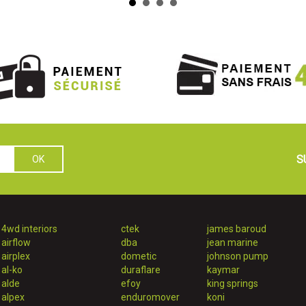
S
4wd interiors
ctek
james baroud
airflow
dba
jean marine
airplex
dometic
johnson pump
al-ko
duraflare
kaymar
alde
efoy
king springs
alpex
enduromover
koni