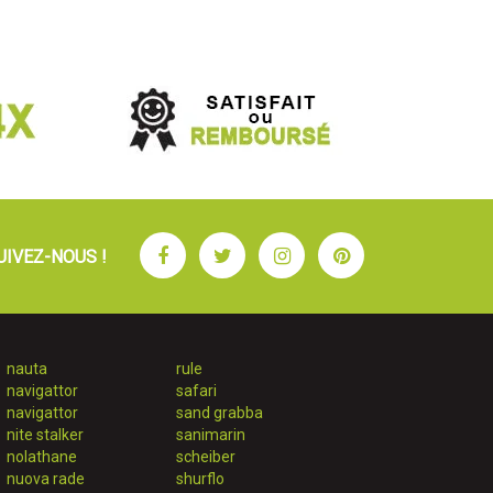
Facebook
Twitter
Instagram
Pinterest
UIVEZ-NOUS !
nauta
rule
navigattor
safari
navigattor
sand grabba
nite stalker
sanimarin
nolathane
scheiber
nuova rade
shurflo