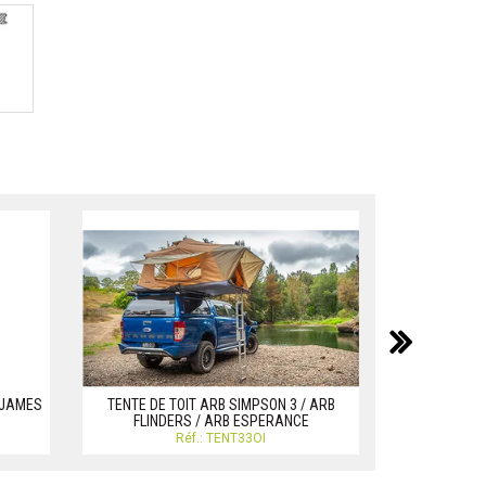
suiv
STORES 4X4 
T JAMES
TENTE DE TOIT ARB SIMPSON 3 / ARB
ET AUVENTS
FLINDERS / ARB ESPERANCE
Réf.: TENT33OI