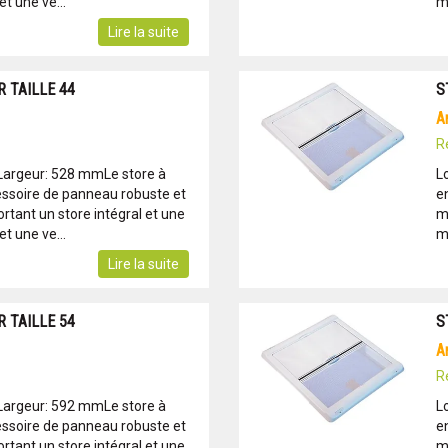
t une ve...
mo
Lire la suite
 TAILLE 44
S
R
Largeur: 528 mmLe store à
L
essoire de panneau robuste et
e
tant un store intégral et une
m
t une ve...
mo
Lire la suite
 TAILLE 54
S
R
Largeur: 592 mmLe store à
L
essoire de panneau robuste et
e
tant un store intégral et une
m