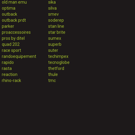
old man emu
sika
optima
silva
outback
smev
outback prdt
soderep
parker
stan line
proaccessoires
star brite
pros by ditel
sumex
quad 202
superb
race sport
suter
randoequipement
techimpex
rapido
tecnoglobe
rasta
thetford
reaction
thule
rhino-rack
tmc