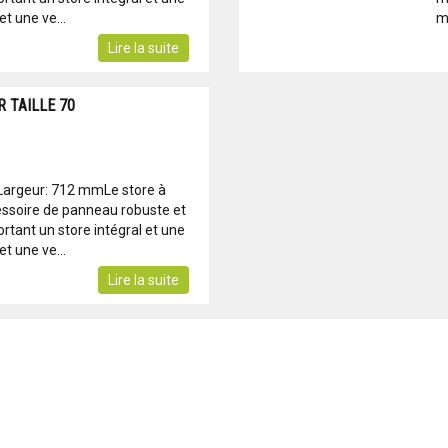
t une ve...
mo
Lire la suite
 TAILLE 70
Largeur: 712 mmLe store à
essoire de panneau robuste et
tant un store intégral et une
t une ve...
Lire la suite