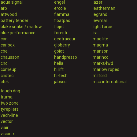
aqua signal
engel
lazer
arb
ercole
leatherman
attwood
fiamma
legrand
battery tender
floatpac
lewmar
blake snake / marlow
flojet
light force
blue performance
foresti
lra
can
geotraceur
mag lite
car'box
globerry
magma
cbe
goiot
manson
chausson
handpresso
marinco
cno
hella
marks4wd
comeup
hi lift
marlow ropes
cristec
hi-tech
milford
ctek
jabsco
msa international
tough dog
truma
two zone
tyrepliers
vech-line
vector
viair
vision x