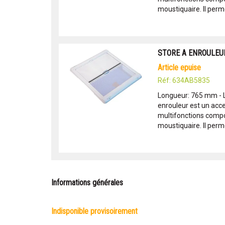
moustiquaire. Il perme
STORE A ENROULEUR
article epuise
Réf: 634AB5835
Longueur: 765 mm - 
enrouleur est un acc
multifonctions compor
moustiquaire. Il perme
Informations générales
indisponible provisoirement