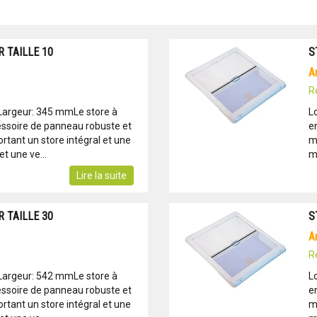
 TAILLE 10
S
R
Largeur: 345 mmLe store à
L
essoire de panneau robuste et
e
tant un store intégral et une
m
t une ve...
mo
Lire la suite
 TAILLE 30
S
R
Largeur: 542 mmLe store à
L
essoire de panneau robuste et
e
tant un store intégral et une
m