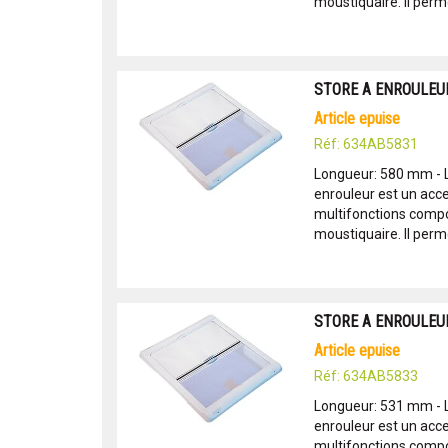
moustiquaire. Il perme
STORE A ENROULEUR
article epuise
Réf: 634AB5831
Longueur: 580 mm - 
enrouleur est un acc
multifonctions compor
moustiquaire. Il perme
STORE A ENROULEUR
article epuise
Réf: 634AB5833
Longueur: 531 mm - 
enrouleur est un acc
multifonctions compor