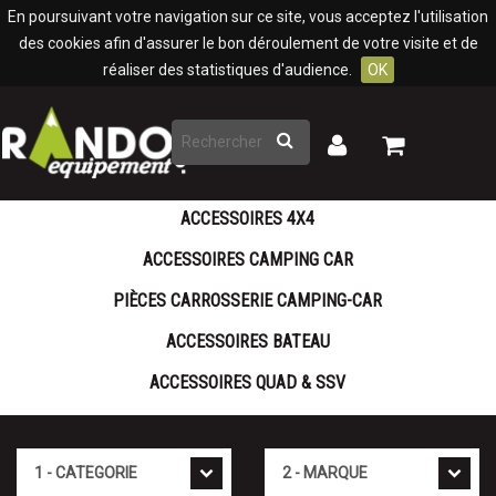
Panneau de gestion des cookies
En poursuivant votre navigation sur ce site, vous acceptez l'utilisation
des cookies afin d'assurer le bon déroulement de votre visite et de
réaliser des statistiques d'audience.
OK
Rechercher
Mon
Mon
panier
compte
ACCESSOIRES 4X4
ACCESSOIRES CAMPING CAR
PIÈCES CARROSSERIE CAMPING-CAR
ACCESSOIRES BATEAU
ACCESSOIRES QUAD & SSV
Cat�gorie
Marque