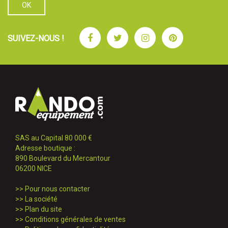
Facebook
Twitter
Instagram
Pinterest
SUIVEZ-NOUS !
SAS au Capital 80 000 €
Adresse boutique :
890 Boulevard du Mercantour
06200 NICE
>>
Pour nous contacter
>>
La société
>>
Plan du site
>>
Conditions générales de ventes